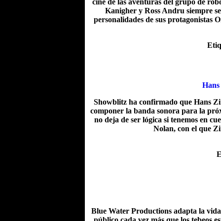
cine de las aventuras del grupo de rob
Kanigher y Ross Andru siempre se 
personalidades de sus protagonistas 
Eti
Hans 
Showblitz ha confirmado que Hans Zim
componer la banda sonora para la próx
no deja de ser lógica si tenemos en cu
Nolan, con el que Z
E
Blue Water Productions adapta la vida
público cada vez más que los tebeos e