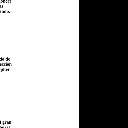
Robert
as
ando.
do de
ección
topher
l gran
orial