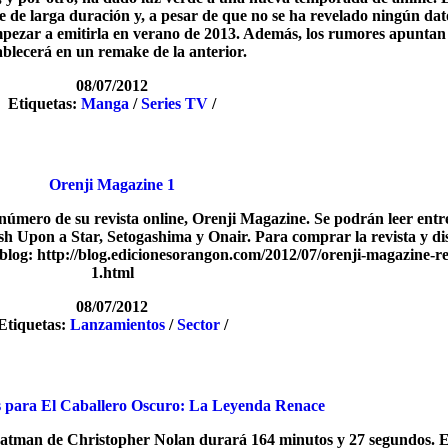
 de larga duración y, a pesar de que no se ha revelado ningún dat
 empezar a emitirla en verano de 2013. Además, los rumores apuntan
ablecerá en un remake de la anterior.
08/07/2012
Etiquetas:
Manga
/
Series TV
/
Orenji Magazine 1
úmero de su revista online, Orenji Magazine. Se podrán leer entre
ish Upon a Star, Setogashima y Onair. Para comprar la revista y di
u blog: http://blog.edicionesorangon.com/2012/07/orenji-magazine-re
1.html
08/07/2012
Etiquetas:
Lanzamientos
/
Sector
/
as para El Caballero Oscuro: La Leyenda Renace
e Batman de Christopher Nolan durará 164 minutos y 27 segundos. 