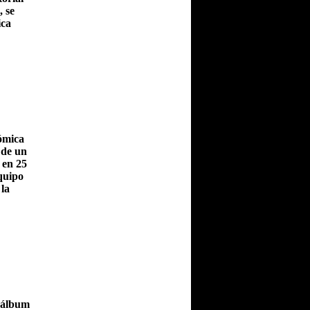
, se
ica
cómica
 de un
 en 25
equipo
 la
l álbum