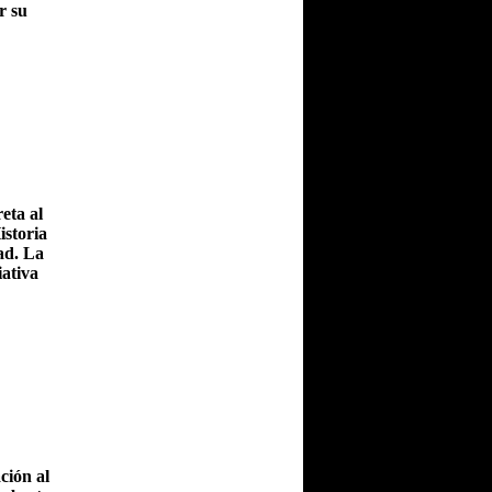
r su
eta al
storia
ad. La
iativa
ción al