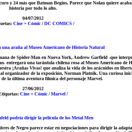
curo y 24 más que Batman Begins. Parece que Nolan quiere acaba
historia por todo lo alto.
04/07/2012
quetas:
Cine + Cómic
/
DC COMICS
/
 una araña al Museo Americano de Historia Natural
emana de Spider-Man en Nueva York, Andrew Garfield -que interpr
- entregará una tarántula chilena rosa al Museo Americano de Hi
estra ¡Arañas Vivas! que analiza la vida de los arácnidos en libert
al organizador de la exposición, Norman Platnik. Una curiosa inic
de la última aventura fílmica del personaje Marvel.
27/06/2012
Etiquetas:
Cine + Cómic
/
Marvel
/
eld podría dirigir la película de los Metal Men
mbres de Negro parece estar en negociaciones para dirigir la adapta