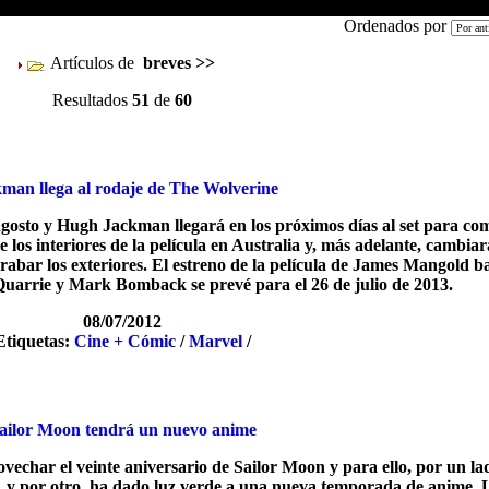
Ordenados por
Artículos de
breves
>>
Resultados
51
de
60
man llega al rodaje de The Wolverine
gosto y Hugh Jackman llegará en los próximos días al set para co
os interiores de la película en Australia y, más adelante, cambiar
rabar los exteriores. El estreno de la película de James Mangold ba
uarrie y Mark Bomback se prevé para el 26 de julio de 2013.
08/07/2012
Etiquetas:
Cine + Cómic
/
Marvel
/
ailor Moon tendrá un nuevo anime
char el veinte aniversario de Sailor Moon y para ello, por un lad
, y por otro, ha dado luz verde a una nueva temporada de anime. 