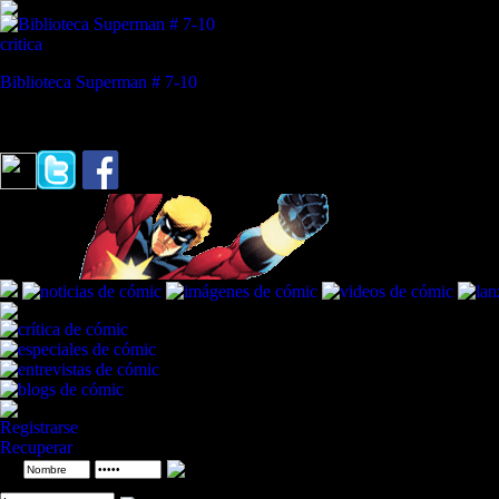
critica
Biblioteca Superman # 7-10
REVISTA ESPECIALIZADA EN CÓMIC
"¿Tú te crees toda esa mierda que estás vomitando?"
Ojo de Halcón a 
Registrarse
Recuperar
ID