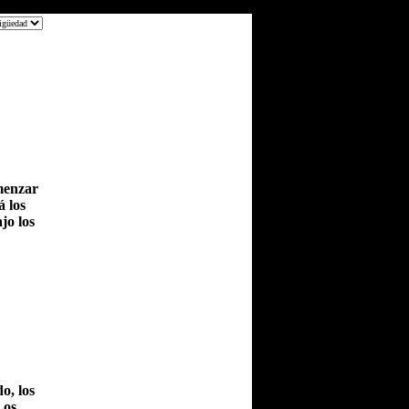
menzar
á los
jo los
o, los
Los