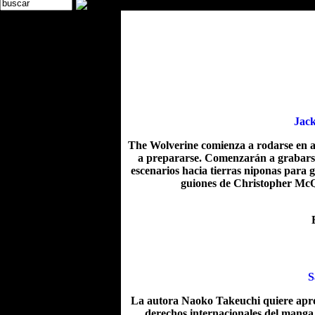
Jack
The Wolverine comienza a rodarse en a
a prepararse. Comenzarán a grabarse l
escenarios hacia tierras niponas para g
guiones de Christopher McQ
S
La autora Naoko Takeuchi quiere aprove
derechos internacionales del manga