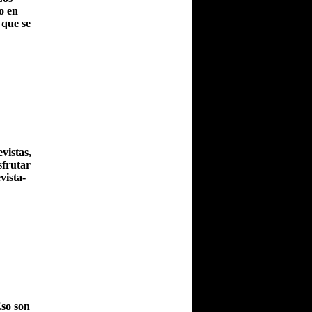
o en
 que se
vistas,
sfrutar
vista-
Eso son