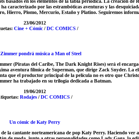
ots basados en los elementos de la tabla periódica. La creación de 
ha caracterizado por las estrambóticas aventuras y las desquiciad
Oro, Hierro, Plomo, Mercurio, Estaño y Platino. Seguiremos inform
23/06/2012
quetas:
Cine + Cómic
/
DC COMICS
/
Zimmer pondrá música a Man of Steel
mer (Piratas del Caribe, The Dark Knight Rises) será el encarga
ima aventura fílmica de Superman, que dirige Zack Snyder. La el
enta que el productor principal de la película no es otro que Chris
immer ha trabajado en su trilogía dedicada a Batman.
19/06/2012
tiquetas:
Rodajes
/
DC COMICS
/
Un cómic de Katy Perry
 de la cantante norteamericana de pop Katy Perry. Haciendo ver a
stán de moda, junto a otras personalidades como Lady Gaga, la edit