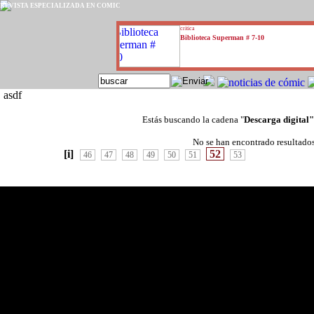
REVISTA ESPECIALIZADA EN CÓMIC
critica
Biblioteca Superman # 7-10
asdf
Estás buscando la cadena "
Descarga digital
No se han encontrado resultado
[i]
52
46
47
48
49
50
51
53