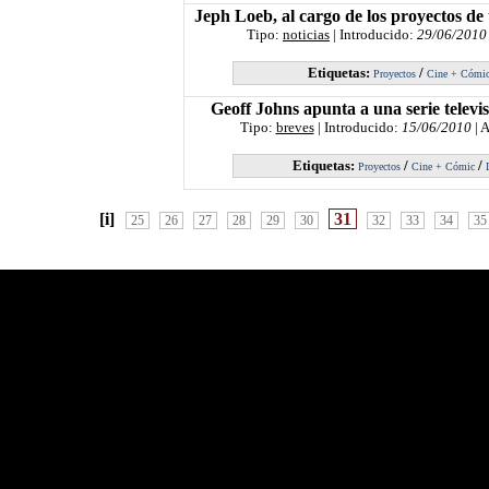
Jeph Loeb, al cargo de los proyectos de 
Tipo:
noticias
| Introducido:
29/06/2010
Etiquetas:
/
Proyectos
Cine + Cómi
Geoff Johns apunta a una serie televis
Tipo:
breves
| Introducido:
15/06/2010
| 
Etiquetas:
/
/
Proyectos
Cine + Cómic
[i]
31
25
26
27
28
29
30
32
33
34
35