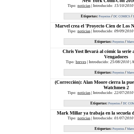
New York Comi-Con 201
Tipo:
noticias
| Introducido:
15/10/2010
Etiquetas:
/
/
Proyectos
DC COMICS
Marvel crea el 'Proyecto Cien de Los 
Tipo:
noticias
| Introducido:
09/09/2010
Etiquetas:
/
Proyectos
Marv
Chris Yost llevará al cómic la seri
Vengadores
Tipo:
breves
| Introducido:
25/08/2010
| 
Etiquetas:
/
Proyectos
Marv
(Corrección): Alan Moore cierra la puer
Watchmen 2
Tipo:
noticias
| Introducido:
22/07/2010
Etiquetas:
/
Proyectos
DC CO
Mark Millar ya trabaja en la secuela 
Tipo:
noticias
| Introducido:
01/07/2010
Etiquetas:
/
Proyectos
Marv