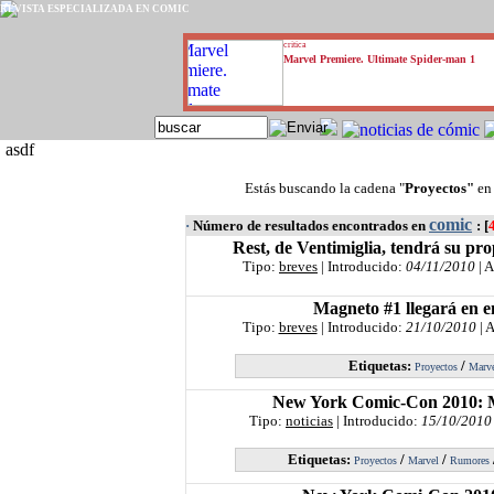
REVISTA ESPECIALIZADA EN CÓMIC
critica
Marvel Premiere. Ultimate Spider-man 1
asdf
Estás buscando la cadena "
Proyectos"
en
comic
·
Número de resultados encontrados en
: [
Rest, de Ventimiglia, tendrá su pro
Tipo:
breves
| Introducido:
04/11/2010
| 
Magneto #1 llegará en e
Tipo:
breves
| Introducido:
21/10/2010
| 
Etiquetas:
/
Proyectos
Marv
New York Comic-Con 2010
Tipo:
noticias
| Introducido:
15/10/2010
Etiquetas:
/
/
Proyectos
Marvel
Rumores