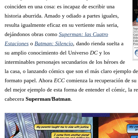
coinciden en una cosa: es incapaz de escribir una
historia aburrida. Amado y odiado a partes iguales,
resulta igualmente eficaz en su vertiente más seria,
Sup
201
dejándonos obras como
Superman: las Cuatro
Gui
Dib
Edit
Estaciones
o
Batman: Silencio
, dando rienda suelta a
Pre
PUN
su amplio conocimiento del Universo
DC
y los
interminables personajes secundarios de los héroes de
la casa, o lanzando cómics que son el más claro ejemplo de
formato papel. Ahora
ECC
comienza la recuperación de su 
del mejor ejemplo de esta forma de entender el cómic, la r
cabecera
Superman/Batman
.