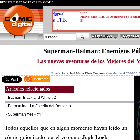
REVISTA ESPECIALIZADA EN CÓMIC
critica
Marvel Saga TPB. El Asombroso Spiderma
34
Superman-Batman: Enemigos Púb
Las nuevas aventuras de los Mejores del
Un artículo de
José María Pérez Cuajares
-
Introducido el 22/03/201
Artículos relacionados
· Batman: Black and White #2
· Batman Inc.: La Estrella del Demonio
· Superman #44 - #47
Todos aquellos que en algún momento hayan leído un
cómic guionizado por el veterano
Jeph Loeb