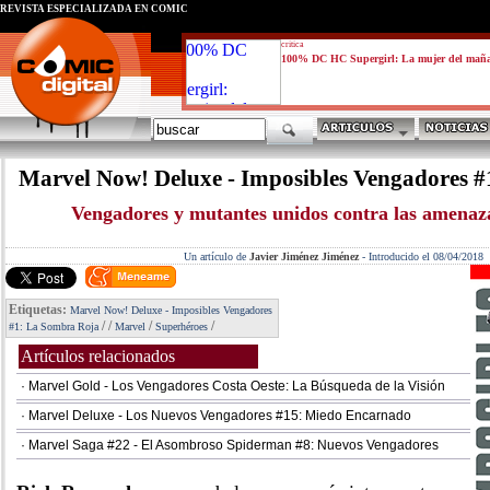
REVISTA ESPECIALIZADA EN CÓMIC
critica
100% DC HC Supergirl: La mujer del mañ
Marvel Now! Deluxe - Imposibles Vengadores 
Vengadores y mutantes unidos contra las amenaz
Un artículo de
Javier Jiménez Jiménez
-
Introducido el 08/04/2018
Etiquetas:
Marvel Now! Deluxe - Imposibles Vengadores
/
/
/
/
#1: La Sombra Roja
Marvel
Superhéroes
Artículos relacionados
· Marvel Gold - Los Vengadores Costa Oeste: La Búsqueda de la Visión
· Marvel Deluxe - Los Nuevos Vengadores #15: Miedo Encarnado
· Marvel Saga #22 - El Asombroso Spiderman #8: Nuevos Vengadores