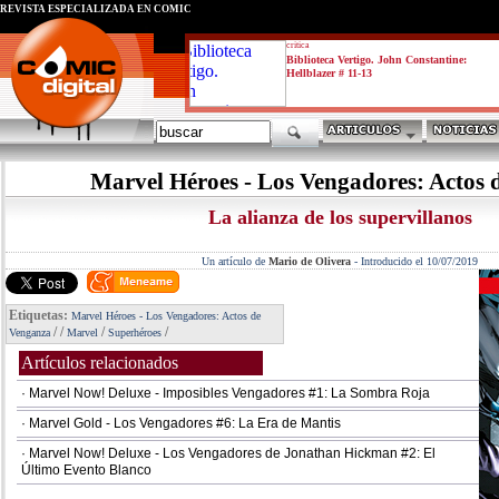
REVISTA ESPECIALIZADA EN CÓMIC
critica
Biblioteca Vertigo. John Constantine:
Hellblazer # 11-13
Marvel Héroes - Los Vengadores: Actos 
La alianza de los supervillanos
Un artículo de
Mario de Olivera
-
Introducido el 10/07/2019
Etiquetas:
Marvel Héroes - Los Vengadores: Actos de
/
/
/
/
Venganza
Marvel
Superhéroes
Artículos relacionados
· Marvel Now! Deluxe - Imposibles Vengadores #1: La Sombra Roja
· Marvel Gold - Los Vengadores #6: La Era de Mantis
· Marvel Now! Deluxe - Los Vengadores de Jonathan Hickman #2: El
Último Evento Blanco