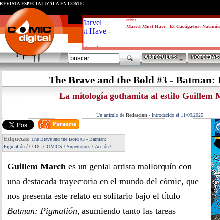
REVISTA ESPECIALIZADA EN CÓMIC
critica
Marvel Must Have - El Castigador: Nacimie
The Brave and the Bold #3 - Batman:
La mitología gothamita al estilo Guillem
Un artículo de
Redacción
-
Introducido el 11/09/2025
Etiquetas:
The Brave and the Bold #3 - Batman:
/
/
/
/
/
/
Pigmalión
DC COMICS
Superhéroes
Acción
Guillem March
es un genial artista mallorquín con
una destacada trayectoria en el mundo del cómic, que
nos presenta este relato en solitario bajo el título
Batman: Pigmalión
, asumiendo tanto las tareas