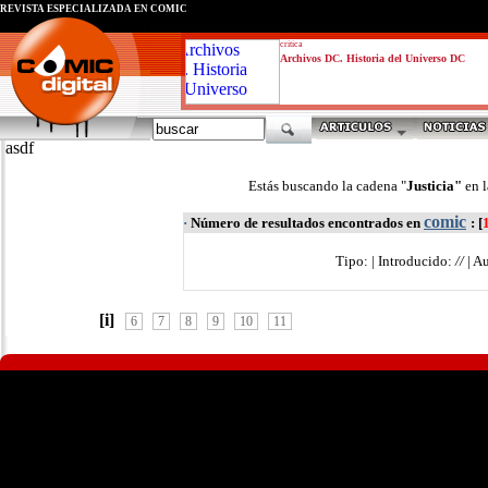
REVISTA ESPECIALIZADA EN CÓMIC
critica
Archivos DC. Historia del Universo DC
asdf
Estás buscando la cadena "
Justicia"
en 
comic
·
Número de resultados encontrados en
: [
Tipo:
| Introducido:
//
| Au
[i]
6
7
8
9
10
11