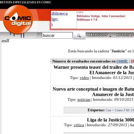
REVISTA ESPECIALIZADA EN CÓMIC
critica
Biblioteca Vertigo. John Constantine:
Hellblazer # 7-8
asdf
Estás buscando la cadena "
Justicia"
en 
comic
·
Número de resultados encontrados en
: [
Warner presenta teaser del trailer de
El Amanecer de la Jus
Tipo:
video
| Introducido:
01/12/2015
|
Nuevo arte conceptual e imagen de Ba
Amanecer de la Justi
Tipo:
noticias
| Introducido:
09/10/2015
Etiquetas:
/
Cine + Cómic
DC C
Liga de la Justicia 300
Tipo:
critica
| Introducido:
27/09/2015
| Au