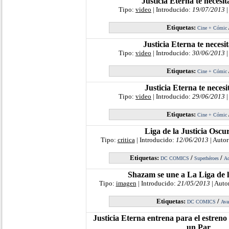
Justicia Eterna te necesita
Tipo:
video
| Introducido:
19/07/2013
|
Etiquetas:
Cine + Cómic
Justicia Eterna te necesit
Tipo:
video
| Introducido:
30/06/2013
|
Etiquetas:
Cine + Cómic
Justicia Eterna te necesit
Tipo:
video
| Introducido:
29/06/2013
|
Etiquetas:
Cine + Cómic
Liga de la Justicia Oscu
Tipo:
critica
| Introducido:
12/06/2013
| Autor
Etiquetas:
/
/
DC COMICS
Superhéroes
Ac
Shazam se une a La Liga de l
Tipo:
imagen
| Introducido:
21/05/2013
| Auto
Etiquetas:
/
DC COMICS
Ava
Justicia Eterna entrena para el estren
un Par