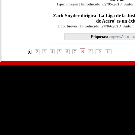
Tipo:
imagen
| Introducido:
02/05/2013
| Autor
Zack Snyder dirigirá 'La Liga de la Justi
de Acero' es un éxi
Tipo:
breves
| Introducido:
24/04/2013
| Autor:
Etiquetas:
/
Proyectos
Cine + 
[i]
8
2
3
4
5
6
7
9
10
11