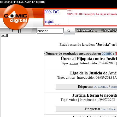
REVISTA ESPECIALIZADA EN CÓMIC
critica
100% DC HC Supergirl: La mujer del mañ
asdf
Estás buscando la cadena "
Justicia"
en 
comic
·
Número de resultados encontrados en
: [
Únete al Hijoputa contra Justici
Tipo:
video
| Introducido:
09/08/2013
|
Liga de la Justicia de Amé
Tipo:
critica
| Introducido:
06/08/2013
| A
Etiquetas:
/
DC COMICS
Super
Justicia Eterna te necesit
Tipo:
video
| Introducido:
19/07/2013
|
Etiquetas:
Cine + Cómic