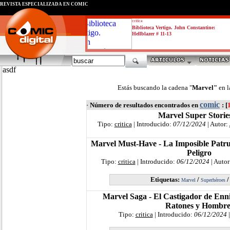
REVISTA ESPECIALIZADA EN CÓMIC
critica
Biblioteca Vertigo. John Constantine:
Hellblazer # 11-13
asdf
Estás buscando la cadena "
Marvel"
en l
comic
·
Número de resultados encontrados en
: [
Marvel Super Storie
Tipo:
critica
| Introducido:
07/12/2024
| Autor:
Marvel Must-Have - La Imposible Patrul
Peligro
Tipo:
critica
| Introducido:
06/12/2024
| Autor
Etiquetas:
/
Marvel
Superhéroes
Marvel Saga - El Castigador de Enni
Ratones y Hombre
Tipo:
critica
| Introducido:
06/12/2024
|