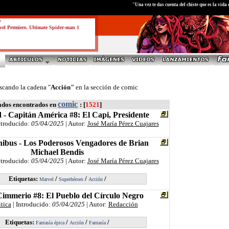
"Una vez te das cuenta del chiste que es la vid
a
el Premiere. Ultimate Spider-man 1
scando la cadena "
Acción"
en la sección de comic
comic
ados encontrados en
: [
1521
]
 - Capitán América #8: El Capi, Presidente
ntroducido:
05/04/2025
| Autor:
José María Pérez Cuajares
bus - Los Poderosos Vengadores de Brian
Michael Bendis
ntroducido:
05/04/2025
| Autor:
José María Pérez Cuajares
Etiquetas:
/
/
/
Marvel
Superhéroes
Acción
immerio #8: El Pueblo del Círculo Negro
itica
| Introducido:
05/04/2025
| Autor:
Redacción
Etiquetas:
/
/
/
Fantasía épica
Acción
Fantasía