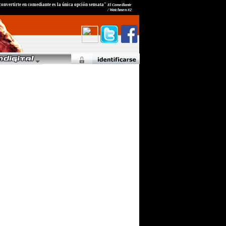
a convertirte en comediante es la única opción sensata"
El Comediante
/ Watchmen #2