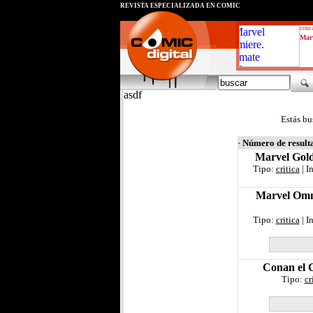
REVISTA ESPECIALIZADA EN CÓMIC
critic
Marv
asdf
Estás bu
·
Número de result
Marvel Gold
Tipo:
critica
| I
Marvel Omni
Tipo:
critica
| I
Conan el C
Tipo:
cr