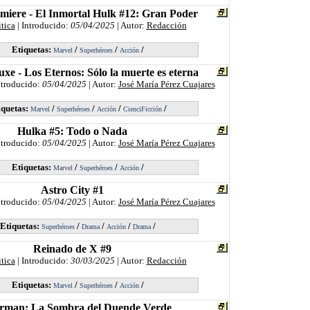
miere - El Inmortal Hulk #12: Gran Poder
itica
| Introducido:
05/04/2025
| Autor:
Redacción
Etiquetas:
/
/
/
Marvel
Superhéroes
Acción
xe - Los Eternos: Sólo la muerte es eterna
ntroducido:
05/04/2025
| Autor:
José María Pérez Cuajares
iquetas:
/
/
/
/
Marvel
Superhéroes
Acción
CienciFicción
Hulka #5: Todo o Nada
ntroducido:
05/04/2025
| Autor:
José María Pérez Cuajares
Etiquetas:
/
/
/
Marvel
Superhéroes
Acción
Astro City #1
ntroducido:
05/04/2025
| Autor:
José María Pérez Cuajares
Etiquetas:
/
/
/
/
Superhéroes
Drama
Acción
Drama
Reinado de X #9
itica
| Introducido:
30/03/2025
| Autor:
Redacción
Etiquetas:
/
/
/
Marvel
Superhéroes
Acción
rman: La Sombra del Duende Verde