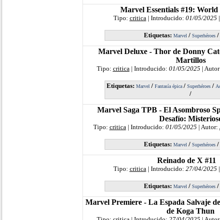
Marvel Essentials #19: Worl
Tipo:
critica
| Introducido:
01/05/2025
|
Etiquetas:
/
Marvel
Superhéroes
Marvel Deluxe - Thor de Donny Cates
Martillos
Tipo:
critica
| Introducido:
01/05/2025
| Autor
Etiquetas:
/
/
/
Marvel
Fantasía épica
Superhéroes
A
/
Marvel Saga TPB - El Asombroso Sp
Desafío: Misterios
Tipo:
critica
| Introducido:
01/05/2025
| Autor:
Etiquetas:
/
Marvel
Superhéroes
Reinado de X #11
Tipo:
critica
| Introducido:
27/04/2025
|
Etiquetas:
/
Marvel
Superhéroes
Marvel Premiere - La Espada Salvaje d
de Koga Thun
Tipo:
critica
| Introducido:
27/04/2025
| Autor