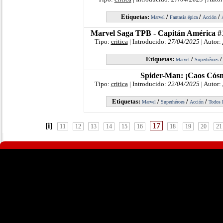
Etiquetas:
/
/
/
Marvel
Fantasía épica
Acción
Marvel Saga TPB - Capitán América #
Tipo:
critica
| Introducido:
27/04/2025
| Autor:
Etiquetas:
/
Marvel
Superhéroes
Spider-Man: ¡Caos Cósm
Tipo:
critica
| Introducido:
22/04/2025
| Autor:
Etiquetas:
/
/
/
Marvel
Superhéroes
Acción
Todos 
[i]
17
11
12
13
14
15
16
18
19
20
21