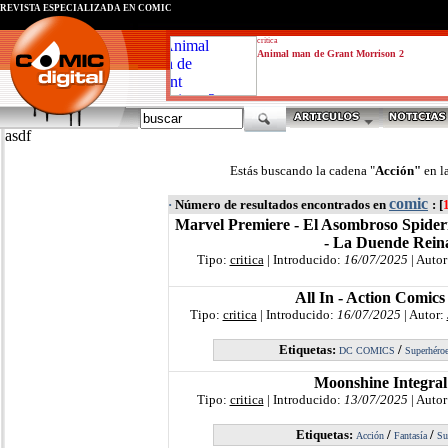
REVISTA ESPECIALIZADA EN CÓMIC
critica
Animal man de Grant Morrison 2
asdf
Estás buscando la cadena "
Acción"
en l
comic
·
Número de resultados encontrados en
: [
Marvel Premiere - El Asombroso Spide
- La Duende Rein
Tipo:
critica
| Introducido:
16/07/2025
| Autor
All In - Action Comics
Tipo:
critica
| Introducido:
16/07/2025
| Autor:
Etiquetas:
/
DC COMICS
Superhéro
Moonshine Integral
Tipo:
critica
| Introducido:
13/07/2025
| Autor
Etiquetas:
/
/
Acción
Fantasía
Su