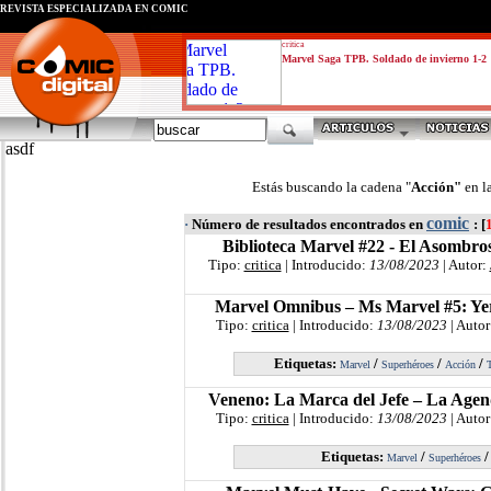
REVISTA ESPECIALIZADA EN CÓMIC
critica
Marvel Saga TPB. Soldado de invierno 1-2
asdf
Estás buscando la cadena "
Acción"
en l
comic
·
Número de resultados encontrados en
: [
Biblioteca Marvel #22 - El Asombr
Tipo:
critica
| Introducido:
13/08/2023
| Autor:
Marvel Omnibus – Ms Marvel #5: Ye
Tipo:
critica
| Introducido:
13/08/2023
| Autor
Etiquetas:
/
/
/
Marvel
Superhéroes
Acción
T
Veneno: La Marca del Jefe – La Agen
Tipo:
critica
| Introducido:
13/08/2023
| Autor
Etiquetas:
/
Marvel
Superhéroes