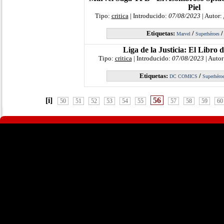
Piel
Tipo:
critica
| Introducido:
07/08/2023
| Autor:
Etiquetas:
/
Marvel
Superhéroes
Liga de la Justicia: El Libro 
Tipo:
critica
| Introducido:
07/08/2023
| Autor
Etiquetas:
/
DC COMICS
Superhéro
[i]
56
50
51
52
53
54
55
57
58
59
60