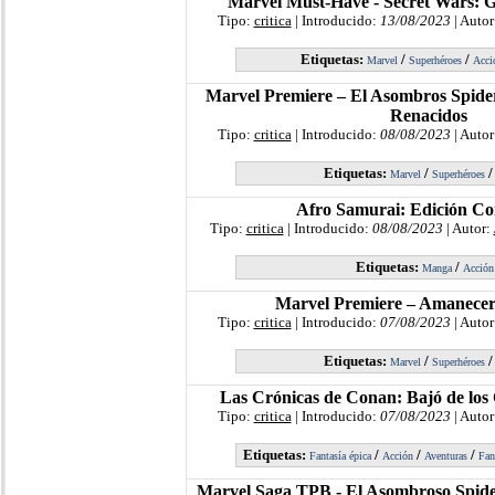
Marvel Must-Have - Secret Wars: G
Tipo:
critica
| Introducido:
13/08/2023
| Autor
Etiquetas:
/
/
Marvel
Superhéroes
Acci
Marvel Premiere – El Asombros Spide
Renacidos
Tipo:
critica
| Introducido:
08/08/2023
| Autor
Etiquetas:
/
Marvel
Superhéroes
Afro Samurai: Edición Co
Tipo:
critica
| Introducido:
08/08/2023
| Autor:
Etiquetas:
/
Manga
Acción
Marvel Premiere – Amanecer
Tipo:
critica
| Introducido:
07/08/2023
| Autor
Etiquetas:
/
Marvel
Superhéroes
Las Crónicas de Conan: Bajó de los
Tipo:
critica
| Introducido:
07/08/2023
| Autor
Etiquetas:
/
/
/
Fantasía épica
Acción
Aventuras
Fan
Marvel Saga TPB - El Asombroso Spide