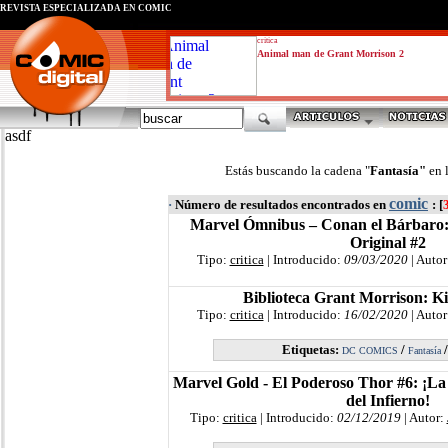
REVISTA ESPECIALIZADA EN CÓMIC
critica
Animal man de Grant Morrison 2
asdf
Estás buscando la cadena "
Fantasía"
en 
comic
·
Número de resultados encontrados en
: [
Marvel Ómnibus – Conan el Bárbaro
Original #2
Tipo:
critica
| Introducido:
09/03/2020
| Autor
Biblioteca Grant Morrison: Ki
Tipo:
critica
| Introducido:
16/02/2020
| Autor
Etiquetas:
/
DC COMICS
Fantasía
Marvel Gold - El Poderoso Thor #6: ¡La 
del Infierno!
Tipo:
critica
| Introducido:
02/12/2019
| Autor: