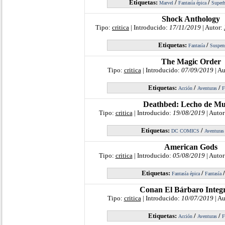
Etiquetas:
/
/
Marvel
Fantasía épica
Superh
Shock Anthology
Tipo:
critica
| Introducido:
17/11/2019
| Autor:
Etiquetas:
/
Fantasía
Suspen
The Magic Order
Tipo:
critica
| Introducido:
07/09/2019
| Au
Etiquetas:
/
/
Acción
Aventuras
F
Deathbed: Lecho de Mu
Tipo:
critica
| Introducido:
19/08/2019
| Autor
Etiquetas:
/
DC COMICS
Aventuras
American Gods
Tipo:
critica
| Introducido:
05/08/2019
| Autor
Etiquetas:
/
Fantasía épica
Fantasía
Conan El Bárbaro Integr
Tipo:
critica
| Introducido:
10/07/2019
| Au
Etiquetas:
/
/
Acción
Aventuras
F