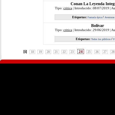
Conan La Leyenda Integr
Tipo:
critica
| Introducido:
08/07/2019
| Au
Etiquetas:
/
Fantasía épica
Aventuras
Bolívar
Tipo:
critica
| Introducido:
29/06/2019
| Au
Etiquetas:
/
Todos los públicos
F
[i]
24
18
19
20
21
22
23
25
26
27
28