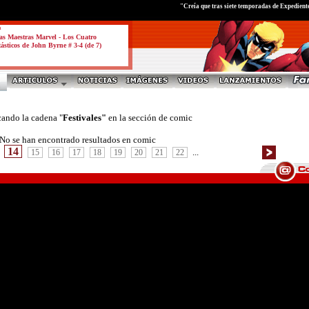
"Creía que tras siete temporadas de Expedient
a
s Maestras Marvel - Los Cuatro
ásticos de John Byrne # 3-4 (de 7)
cando la cadena "
Festivales"
en la sección de comic
No se han encontrado resultados en comic
14
...
15
16
17
18
19
20
21
22