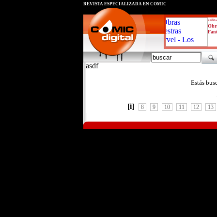
REVISTA ESPECIALIZADA EN CÓMIC
critic
Obra
Fant
asdf
Estás bus
[i]
8
9
10
11
12
13