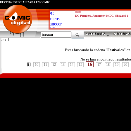
REVISTA ESPECIALIZADA EN CÓMIC
critica
DC Premiere. Amanecer de DC. Shazam! 1
asdf
Estás buscando la cadena "
Festivales"
en
No se han encontrado resultado
[i]
16
10
11
12
13
14
15
17
18
19
20