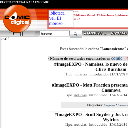
REVISTA ESPECIALIZADA EN CÓMIC
critica
Biblioteca Marvel. El Asombroso Spiderma
15-17
asdf
Estás buscando la cadena "
Lanzamientos"
comic
·
Número de resultados encontrados en
: [
#ImageEXPO - Nameless, lo nuevo de
Chris Burnham
Tipo:
noticias
| Introducido:
11/01/2014
#ImageEXPO - Matt Fraction present
Casanova
Tipo:
noticias
| Introducido:
11/01/2014
Etiquetas:
/
Proyectos
Lanzami
#ImageEXPO - Scott Snyder y Jock no
Wytches
Tipo:
noticias
| Introducido:
11/01/2014