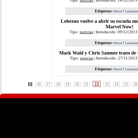
Tipo:
noticias
| Introducido:
14/12/2013
Etiquetas:
/
Marvel
Lanzamien
Lobezno vuelve a abrir su escuela m
Marvel Now!
Tipo:
noticias
| Introducido:
09/12/2013
Etiquetas:
/
Marvel
Lanzamien
Mark Waid y Chris Samnee traen de v
Tipo:
noticias
| Introducido:
27/11/2013
Etiquetas:
/
Marvel
Lanzamien
[i]
22
16
17
18
19
20
21
23
24
25
26