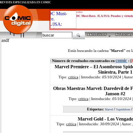
REVISTA ESPECIALIZADA EN CÓMIC
critica
DC Must-Have. JLA/JSA: Pecados y virtud
asdf
Estás buscando la cadena "
Marvel"
en l
comic
·
Número de resultados encontrados en
: [
Marvel Premiere – El Asombroso Spid
Siniestra, Parte 1
Tipo:
critica
| Introducido:
05/10/2024
| Autor
Obras Maestras Marvel: Daredevil de F
Janson #2
Tipo:
critica
| Introducido:
05/10/2024
|
Etiquetas:
/
Marvel
Superhéroes
Marvel Gold - Los Vengado
Tipo:
critica
| Introducido:
30/09/2024
| Autor: