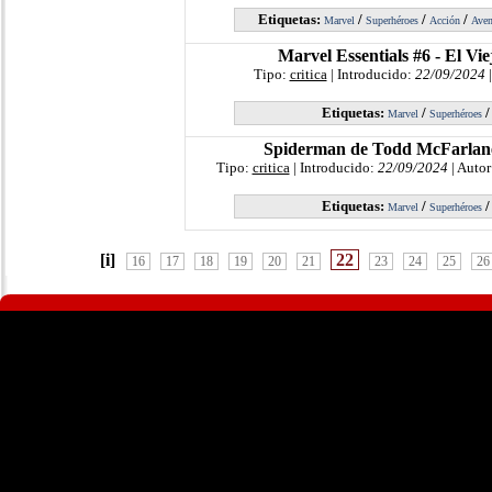
Etiquetas:
/
/
/
Marvel
Superhéroes
Acción
Aven
Marvel Essentials #6 - El Vi
Tipo:
critica
| Introducido:
22/09/2024
|
Etiquetas:
/
Marvel
Superhéroes
Spiderman de Todd McFarlane 
Tipo:
critica
| Introducido:
22/09/2024
| Autor
Etiquetas:
/
Marvel
Superhéroes
[i]
22
16
17
18
19
20
21
23
24
25
26