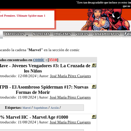
"Eres tan desagradable que incluso yo estoy im
que no
a
el Premiere. Ultimate Spider-man 1
scando la cadena "
Marvel"
en la sección de comic
comic
ados encontrados en
: [
3510
]
ave - Jóvenes Vengadores #3: La Cruzada de
los Niños
ntroducido:
12/08/2024
| Autor:
José María Pérez Cuajares
TPB - El Asombroso Spiderman #17: Nuevas
Formas de Morir
ntroducido:
11/08/2024
| Autor:
José María Pérez Cuajares
Etiquetas:
/
/
/
Marvel
Superhéroes
Acción
% Marvel HC - Marvel Age #1000
ntroducido:
11/08/2024
| Autor:
José María Pérez Cuajares