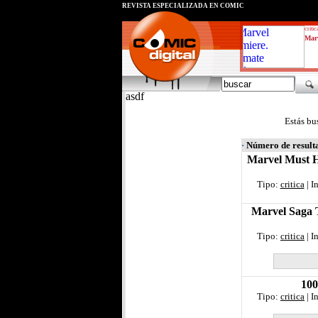
REVISTA ESPECIALIZADA EN CÓMIC
critic
Marv
asdf
Estás bu
·
Número de result
Marvel Must H
Tipo:
critica
| I
Marvel Saga 
Tipo:
critica
| I
100
Tipo:
critica
| I