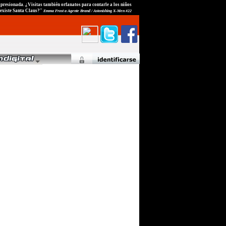
presionada. ¿Visitas también orfanatos para contarle a los niños
 existe Santa Claus?"
Emma Frost a Agente Brand / Astonishing X-Men #22