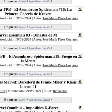
Etiquetas:
/
/
/
Marvel
Superhéroes
Acción
a TPB - El Asombroso Spiderman #16: La
Primera Cacería de Kraven
ntroducido:
10/08/2024
| Autor:
José María Pérez Cuajares
Etiquetas:
/
/
/
Marvel
Superhéroes
Acción
rvel Essentials #3 - Dinastía de M
ntroducido:
10/08/2024
| Autor:
José María Pérez Cuajares
Etiquetas:
/
/
/
Marvel
Superhéroes
Acción
PB - El Asombroso Spiderman #19: Fuego en
la Mente
ntroducido:
10/08/2024
| Autor:
José María Pérez Cuajares
Etiquetas:
/
/
/
Marvel
Superhéroes
Acción
s Marvel: Daredevil de Frank Miller y Klaus
Janson #1
itica
| Introducido:
09/08/2024
| Autor:
Redacción
Etiquetas:
/
/
/
Marvel
Superhéroes
Acción
vel Omnibus - Imposibles X-Force