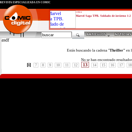
REVISTA ESPECIALIZADA EN CÓMIC
critica
Marvel Saga TPB. Soldado de invierno 1-2
asdf
Estás buscando la cadena "
Thriller"
en 
No se han encontrado resultado
[i]
13
7
8
9
10
11
12
14
15
16
17
18