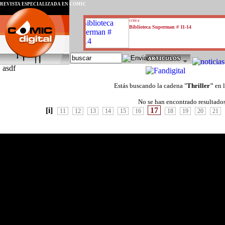
REVISTA ESPECIALIZADA EN CÓMIC
critica
Biblioteca Superman # 11-14
asdf
Estás buscando la cadena "
Thriller"
en 
No se han encontrado resultado
[i]
17
11
12
13
14
15
16
18
19
20
21