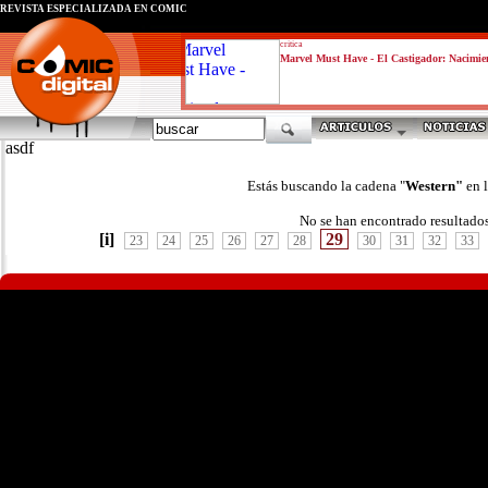
REVISTA ESPECIALIZADA EN CÓMIC
critica
Marvel Must Have - El Castigador: Nacimie
asdf
Estás buscando la cadena "
Western"
en 
No se han encontrado resultado
[i]
29
23
24
25
26
27
28
30
31
32
33