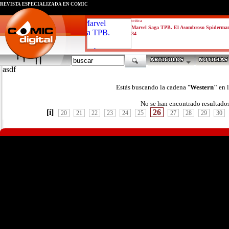
REVISTA ESPECIALIZADA EN CÓMIC
critica
Marvel Saga TPB. El Asombroso Spiderma
34
asdf
Estás buscando la cadena "
Western"
en 
No se han encontrado resultado
[i]
26
20
21
22
23
24
25
27
28
29
30