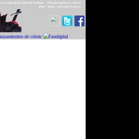
 a la cima de las torres de Gotham… Sólo por el grito ya valió la
pena."
Batman / Dark Knight Returns #2