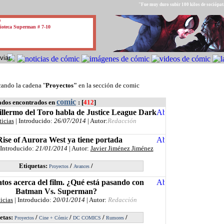
"Fue muy duro subir 100 kilos de sociópata
a
ioteca Superman # 7-10
cando la cadena "
Proyectos"
en la sección de comic
comic
ados encontrados en
: [
412
]
llermo del Toro habla de Justice League Dark
ticias
| Introducido:
26/07/2014
| Autor:
Redacción
ise of Aurora West ya tiene portada
 Introducido:
21/01/2014
| Autor:
Javier Jiménez Jiménez
Etiquetas:
/
/
Proyectos
Avances
datos acerca del film. ¿Qué está pasando con
Batman Vs. Superman?
icias
| Introducido:
20/01/2014
| Autor:
Redacción
etas:
/
/
/
/
Proyectos
Cine + Cómic
DC COMICS
Rumores