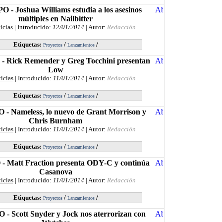
 - Joshua Williams estudia a los asesinos
múltiples en Nailbitter
icias
| Introducido:
12/01/2014
| Autor:
Redacción
Etiquetas:
/
/
Proyectos
Lanzamientos
 Rick Remender y Greg Tocchini presentan
Low
icias
| Introducido:
11/01/2014
| Autor:
Redacción
Etiquetas:
/
/
Proyectos
Lanzamientos
- Nameless, lo nuevo de Grant Morrison y
Chris Burnham
icias
| Introducido:
11/01/2014
| Autor:
Redacción
Etiquetas:
/
/
Proyectos
Lanzamientos
 Matt Fraction presenta ODY-C y continúa
Casanova
icias
| Introducido:
11/01/2014
| Autor:
Redacción
Etiquetas:
/
/
Proyectos
Lanzamientos
- Scott Snyder y Jock nos aterrorizan con