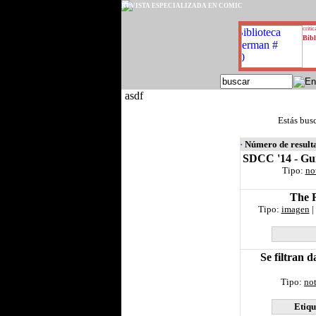
REVISTA ESPECIALIZADA EN CÓMIC
critic
Bibl
asdf
Estás bus
·
Número de result
SDCC '14 - Gui
Tipo:
no
The R
Tipo:
imagen
|
Se filtran 
Tipo:
not
Etiqu