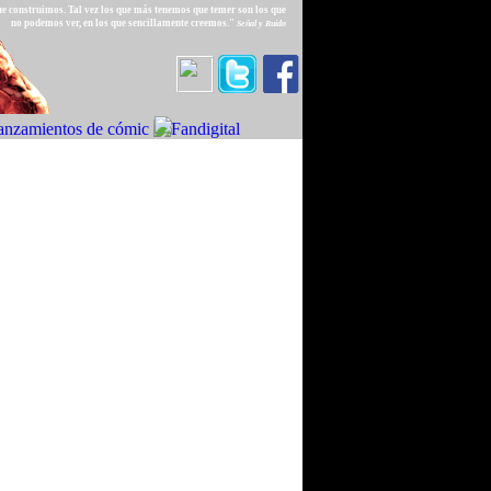
e construimos. Tal vez los que más tenemos que temer son los que
no podemos ver, en los que sencillamente creemos."
Señal y Ruido