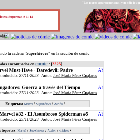
"Los muros separan personas; y no sólo los qu
a
ioteca Superman # 11-14
ndo la cadena "
Superhéroes"
en la sección de comic
comic
ados encontrados en
: [
2325
]
vel Must-Have - Daredevil: Padre
ntroducido:
27/11/2023
| Autor:
José María Pérez Cuajares
ngadores: Guerra a través del Tiempo
ntroducido:
27/11/2023
| Autor:
José María Pérez Cuajares
Etiquetas:
/
/
/
Marvel
Superhéroes
Acción
 Marvel #32 - El Asombroso Spiderman #5
ntroducido:
25/11/2023
| Autor:
José María Pérez Cuajares
Etiquetas:
/
/
/
/
Marvel
Superhéroes
Acción
clásicos