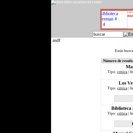
REVISTA ESPECIALIZADA EN CÓMIC
critic
Bibl
asdf
Estás busca
·
Número de result
Mar
Tipo:
critica
| I
Los Ve
Tipo:
critica
| I
Biblioteca
Tipo:
critica
| I