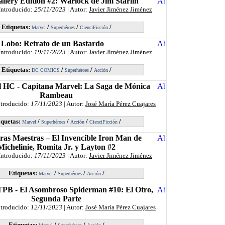
llery Edition #2: Warlock de Jim Starlin
Introducido:
25/11/2023
| Autor:
Javier Jiménez Jiménez
Etiquetas:
/
/
/
Marvel
Superhéroes
CienciFicción
Lobo: Retrato de un Bastardo
Introducido:
19/11/2023
| Autor:
Javier Jiménez Jiménez
Etiquetas:
/
/
/
DC COMICS
Superhéroes
Acción
 HC - Capitana Marvel: La Saga de Mónica
Rambeau
ntroducido:
17/11/2023
| Autor:
José María Pérez Cuajares
iquetas:
/
/
/
/
Marvel
Superhéroes
Acción
CienciFicción
as Maestras – El Invencible Iron Man de
Michelinie, Romita Jr. y Layton #2
Introducido:
17/11/2023
| Autor:
Javier Jiménez Jiménez
Etiquetas:
/
/
/
Marvel
Superhéroes
Acción
TPB - El Asombroso Spiderman #10: El Otro,
Segunda Parte
ntroducido:
12/11/2023
| Autor:
José María Pérez Cuajares
Etiquetas:
/
/
/