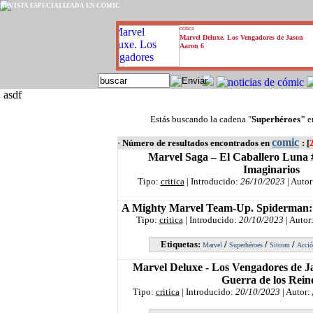
REVISTA ESPECIALIZADA EN CÓMIC
critica
Marvel Deluxe. Los Vengadores de Jason
Aaron 6
asdf
Estás buscando la cadena "
Superhéroes"
e
comic
·
Número de resultados encontrados en
: [
Marvel Saga – El Caballero Luna 
Imaginarios
Tipo:
critica
| Introducido:
26/10/2023
| Autor
A Mighty Marvel Team-Up. Spiderman: 
Tipo:
critica
| Introducido:
20/10/2023
| Autor
Etiquetas:
/
/
/
Marvel
Superhéroes
Sitcom
Acci
Marvel Deluxe - Los Vengadores de J
Guerra de los Rein
Tipo:
critica
| Introducido:
20/10/2023
| Autor: