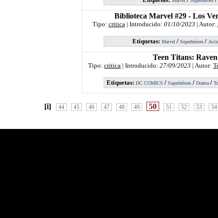
Marvel
Superhéroes
Biblioteca Marvel #29 - Los Ve
Tipo:
critica
| Introducido:
01/10/2023
| Autor:
Etiquetas:
/
/
Marvel
Superhéroes
Acci
Teen Titans: Raven
Tipo:
critica
| Introducido:
27/09/2023
| Autor:
T
Etiquetas:
/
/
/
DC COMICS
Superhéroes
Drama
To
[i]
50
44
45
46
47
48
49
51
52
53
54