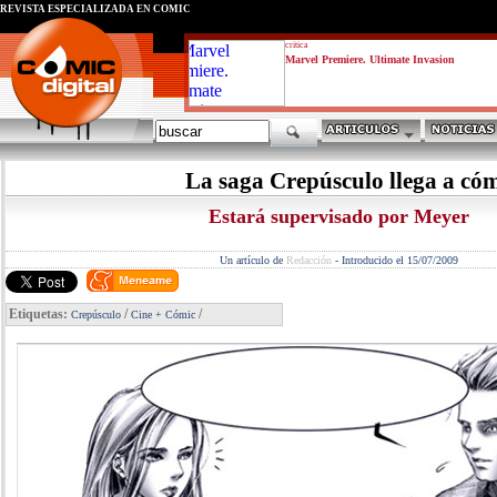
REVISTA ESPECIALIZADA EN CÓMIC
critica
Marvel Premiere. Ultimate Invasion
La saga Crepúsculo llega a có
Estará supervisado por Meyer
Un artículo de
Redacción
-
Introducido el 15/07/2009
Etiquetas:
/
/
Crepúsculo
Cine + Cómic