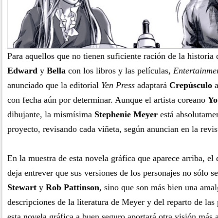
Para aquellos que no tienen suficiente ración de la historia
Edward
y
Bella
con los libros y las películas,
Entertainme
anunciado que la editorial
Yen Press
adaptará
Crepúsculo
a
con fecha aún por determinar. Aunque el artista coreano
Yo
dibujante, la mismísima
Stephenie Meyer
está absolutamen
proyecto, revisando cada viñeta, según anuncian en la re
En la muestra de esta novela gráfica que aparece arriba, el
deja entrever que sus versiones de los personajes no sólo s
Stewart
y
Rob Pattinson
, sino que son más bien una ama
descripciones de la literatura de Meyer y del reparto de las 
esta novela gráfica a buen seguro aportará otra visión más