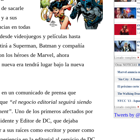
ma
 de sacarle
#N
St
 y a sus
Ma
un
ncias en todas
#N
so
La
 desde videojuegos y películas hasta
#N
mitirá a Superman, Batman y compañía
la
Do
de
on los héroes de Marvel, ahora
Listado completo
 nueva era tendrá lugar bajo la nueva
·Otras NOTICIAS
Marvel anuncia nu
'Sin City: A Dame
El próximo corto 
 en un comunicado de prensa que
The Walking Dead
o que
“el negocio editorial seguirá siendo
NYCC '13 - Aquam
Listado completo
ment”
. Uno de los primeros afectados por
Tweets by @
sidente y Editor de DC, que dejaba
r a sus raíces como escritor y poner como
periencia en la editorial al servicio de DC