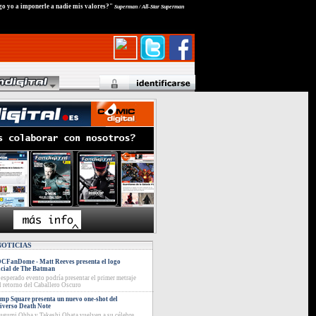
go yo a imponerle a nadie mis valores?"
Superman / All-Star Superman
NOTICIAS
CFanDome - Matt Reeves presenta el logo
icial de The Batman
 esperado evento podría presentar el primer metraje
l retorno del Caballero Oscuro
mp Square presenta un nuevo one-shot del
iverso Death Note
ugumi Ohba y Takeshi Obata vuelven a su célebre