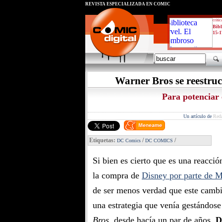
REVISTA ESPECIALIZADA EN CÓMIC
critic
Bibl
15-1
Warner Bros se reestru
Para potenciar e
Un artículo de
Red
Etiquetas:
/
/
DC Comics
DC COMICS
Si bien es cierto que es una reacció
la compra de
Disney por parte de M
de ser menos verdad que este camb
una estrategia que venía gestándose
Bros.
desde hacía un par de años.
D