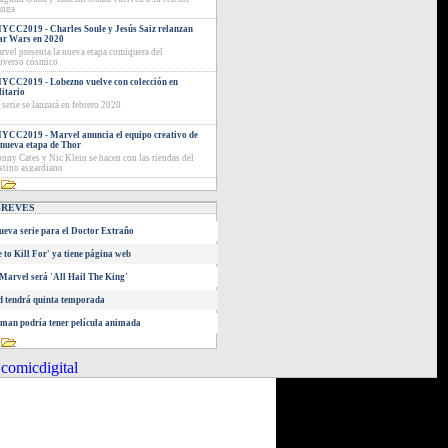
nga
YCC2019 - Charles Soule y Jesús Saiz relanzan
ar Wars en 2020
rvel presenta la nueva etapa comiquera del
iverso cósmico
YCC2019 - Lobezno vuelve con colección en
litario
 serie se lanzará en febrero 2020
YCC2019 - Marvel anuncia el equipo creativo de
 nueva etapa de Thor
nny Cates y Nic Klein se hacen con las riendas del
stino asgardiano
BREVES
eva serie para el Doctor Extraño
 to Kill For' ya tiene página web
Marvel será 'All Hail The King'
 tendrá quinta temporada
an podría tener película animada
comicdigital