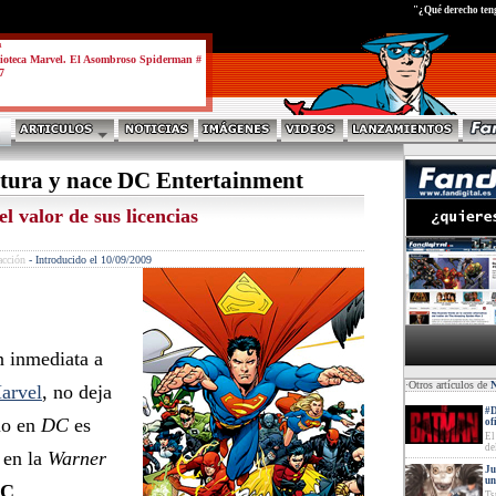
test
"¿Qué derecho ten
a
ioteca Marvel. El Asombroso Spiderman #
7
ctura y nace DC Entertainment
l valor de sus licencias
acción
-
Introducido el 10/09/2009
n inmediata a
·Otros artículos de
arvel
, no deja
#D
io en
DC
es
of
El
de
 en la
Warner
Ju
un
C
Ts