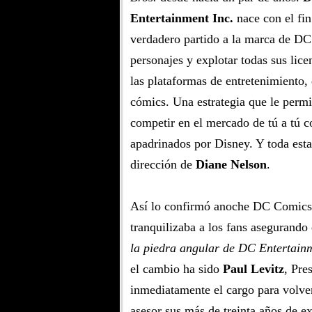
Entertainment Inc.
nace con el fin
verdadero partido a la marca de DC
personajes y explotar todas sus lice
las plataformas de entretenimiento,
cómics. Una estrategia que le per
competir en el mercado de tú a tú c
apadrinados por Disney. Y toda esta
dirección de
Diane Nelson
.
Así lo confirmó anoche DC Comics
tranquilizaba a los fans asegurand
la piedra angular de DC Entertain
el cambio ha sido
Paul Levitz
, Pre
inmediatamente el cargo para volve
asesor sus más de treinta años de ex