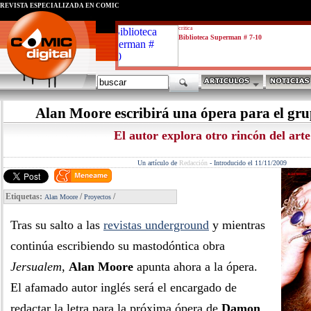
REVISTA ESPECIALIZADA EN CÓMIC
critica
Biblioteca Superman # 7-10
Alan Moore escribirá una ópera para el gru
El autor explora otro rincón del arte
Un artículo de
Redacción
-
Introducido el 11/11/2009
Etiquetas:
/
/
Alan Moore
Proyectos
Tras su salto a las
revistas underground
y mientras
continúa escribiendo su mastodóntica obra
Jersualem
,
Alan Moore
apunta ahora a la ópera.
El afamado autor inglés será el encargado de
redactar la letra para la próxima ópera de
Damon