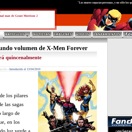
test
"Los muros separan personas; y no sólo los qu
a
mal man de Grant Morrison 2
gundo volumen de X-Men Forever
rá quincenalmente
acción
-
Introducido el 13/04/2010
e los pilares
e las sagas
 largo de
ue, en los
do luz verde a