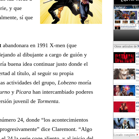
rie, y que
almente, sí que
t
abandonara en 1991 X-men (que
·Otros artículos de
ejando al dibujante a cargo de guión y
#D
of
El
ría buena idea continuar justo donde el
de
Ju
rtad al título, al seguir su propia
un
Ts
ma
las actividades del grupo,
Lobezno
moría
#N
St
urno
y
Picara
han intercambiado poderes
Ma
un
ersión juvenil de
Tormenta
.
#N
so
La
número 24, donde “los acontecimientos
#N
la
Do
o progresivamente” dice Claremont. “Algo
de
Listado completo
l 24 la serie coge aliento, y al inicio del