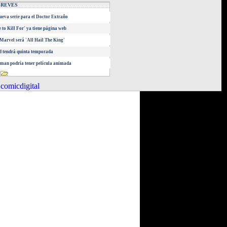
BREVES
eva serie para el Doctor Extraño
 to Kill For' ya tiene página web
Marvel será 'All Hail The King'
 tendrá quinta temporada
an podría tener película animada
comicdigital