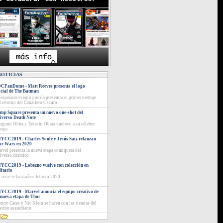
NOTICIAS
CFanDome - Matt Reeves presenta el logo
icial de The Batman
 esperado evento podría presentar el primer metraje
l retorno del Caballero Oscuro
mp Square presenta un nuevo one-shot del
iverso Death Note
ugumi Ohba y Takeshi Obata vuelven a su célebre
nga
YCC2019 - Charles Soule y Jesús Saiz relanzan
ar Wars en 2020
rvel presenta la nueva etapa comiquera del
iverso cósmico
YCC2019 - Lobezno vuelve con colección en
litario
 serie se lanzará en febrero 2020
YCC2019 - Marvel anuncia el equipo creativo de
 nueva etapa de Thor
nny Cates y Nic Klein se hacen con las riendas del
stino asgardiano