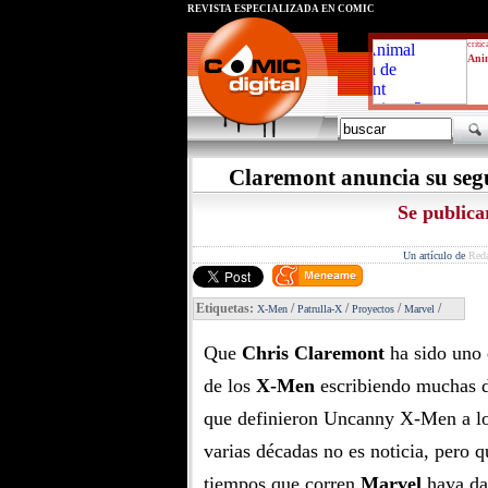
REVISTA ESPECIALIZADA EN CÓMIC
critic
Ani
Claremont anuncia su se
Se publica
Un artículo de
Red
Etiquetas:
/
/
/
/
X-Men
Patrulla-X
Proyectos
Marvel
Que
Chris Claremont
ha sido uno d
de los
X-Men
escribiendo muchas d
que definieron Uncanny X-Men a lo
varias décadas no es noticia, pero q
tiempos que corren
Marvel
haya da