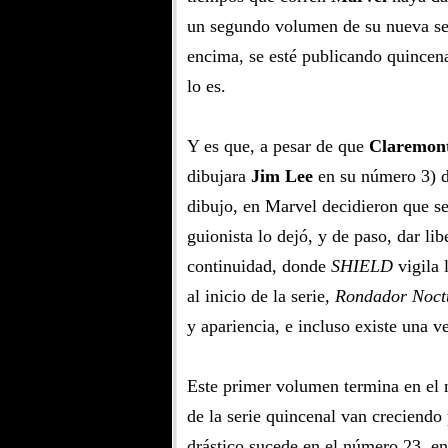
un segundo volumen de su nueva se
encima, se esté publicando quincen
lo es.
Y es que, a pesar de que
Claremon
dibujara
Jim Lee
en su número 3) d
dibujo, en Marvel decidieron que se
guionista lo dejó, y de paso, dar libe
continuidad, donde
SHIELD
vigila 
al inicio de la serie,
Rondador Noct
y apariencia, e incluso existe una v
Este primer volumen termina en el 
de la serie quincenal van creciend
drástico sucede en el número 23, en e