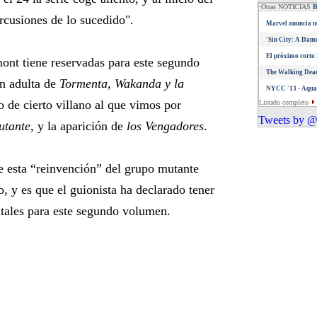
·Otras NOTICIAS
cusiones de lo sucedido".
Marvel anuncia nu
'Sin City: A Dame
El próximo corto 
ont tiene reservadas para este segundo
The Walking Dead
ón adulta de
Tormenta, Wakanda y la
NYCC '13 - Aquam
o de cierto villano al que vimos por
Listado completo
Tweets by @
utante
, y la aparición de
los Vengadores
.
e esta “reinvención” del grupo mutante
o, y es que el guionista ha declarado tener
tales para este segundo volumen.