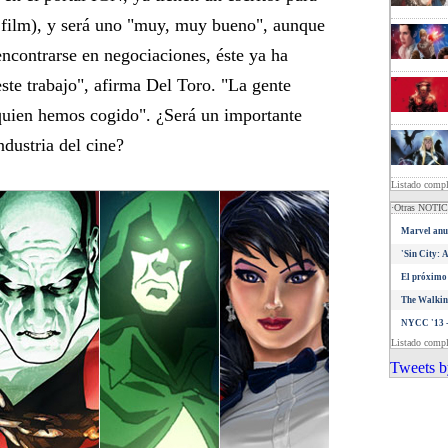
 film), y será uno "muy, muy bueno", aunque
encontrarse en negociaciones, éste ya ha
este trabajo", afirma Del Toro. "La gente
 quien hemos cogido". ¿Será un importante
ndustria del cine?
Listado comp
·Otras NOTI
Marvel anun
'Sin City: 
El próximo 
The Walkin
NYCC '13 -
Listado comp
Tweets b