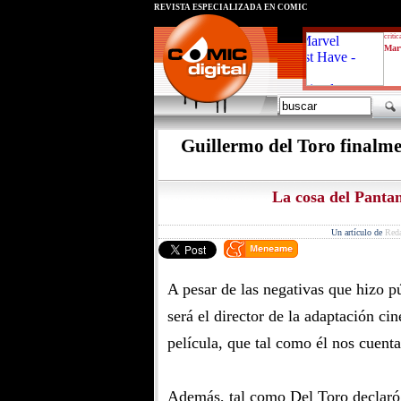
REVISTA ESPECIALIZADA EN CÓMIC
critic
Marv
Guillermo del Toro finalmen
La cosa del Pantano
Un artículo de
Red
A pesar de las negativas que hizo p
será el director de la adaptación c
película, que tal como él nos cuenta
Además, tal como Del Toro declaró e