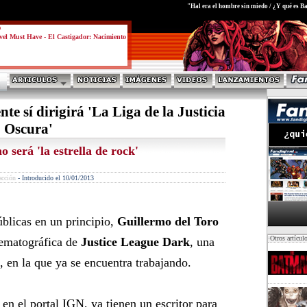
test
"Hal era el hombre sin miedo / ¿Y qué es B
a
el Must Have - El Castigador: Nacimiento
te sí dirigirá 'La Liga de la Justicia
Oscura'
 será 'la estrella de rock'
acción
-
Introducido el 10/01/2013
úblicas en un principio,
Guillermo del Toro
·Otros artícul
inematográfica de
Justice League Dark
, una
, en la que ya se encuentra trabajando.
n el portal IGN, ya tienen un escritor para