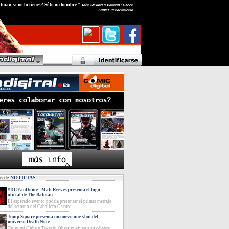
atman, si no lo tienes? Sólo un hombre."
John Stewart a Batman / Green
Lanter Renacimiento
os de
NOTICIAS
#DCFanDome - Matt Reeves presenta el logo
oficial de The Batman
El esperado evento podría presentar el primer metraje
del retorno del Caballero Oscuro
Jump Square presenta un nuevo one-shot del
universo Death Note
Tsugumi Ohba y Takeshi Obata vuelven a su célebre