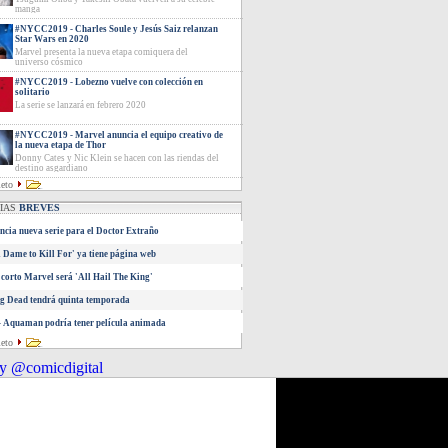
manga
#NYCC2019 - Charles Soule y Jesús Saiz relanzan
Star Wars en 2020
Marvel presenta la nueva etapa comiquera del
universo cósmico
#NYCC2019 - Lobezno vuelve con colección en
solitario
La serie se lanzará en febrero 2020
#NYCC2019 - Marvel anuncia el equipo creativo de
la nueva etapa de Thor
Donny Cates y Nic Klein se hacen con las riendas del
destino asgardiano
leto
CIAS
BREVES
cia nueva serie para el Doctor Extraño
A Dame to Kill For' ya tiene página web
corto Marvel será 'All Hail The King'
g Dead tendrá quinta temporada
 Aquaman podría tener película animada
leto
y @comicdigital