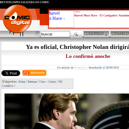
REVISTA ESPECIALIZADA EN CÓMIC
critica
Marvel Must Have - El Castigador: Nacimie
Ya es oficial, Christopher Nolan dirigi
Lo confirmó anoche
Un artículo de
Redacción
-
Introducido el 30/09/2010
Etiquetas:
/
/
/
Nolan
Batman
Cine + Cómic
DC
/
COMICS