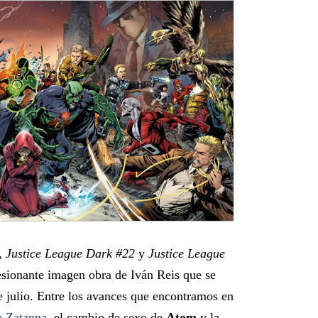
, Justice League Dark #22
y
Justice League
ionante imagen obra de Iván Reis que se
e julio. Entre los avances que encontramos en
e Zatanna
, el cambio de sexo de
Atom
y la