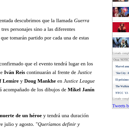
sentada descubrimos que la llamada
Guerra
tres personajes sino a las diferentes
, que tomarán partido por cada una de estas
Listado comp
·Otras NOTI
confirmado que el evento tendrá lugar en los
Marvel anun
e
Iván Reis
continuarán al frente de
Justice
'Sin City: 
f Lemire
y
Doug Mankhe
en
Justice League
El próximo 
The Walkin
á acompañado de los dibujos de
Mikel Janín
NYCC '13 -
Listado comp
Tweets b
 muerte de un héroe
y tendrá una duración
e julio y agosto. "
Queríamos definir y