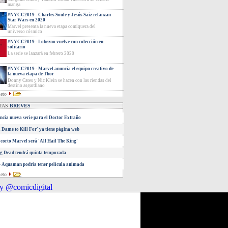
manga
#NYCC2019 - Charles Soule y Jesús Saiz relanzan
Star Wars en 2020
Marvel presenta la nueva etapa comiquera del
universo cósmico
#NYCC2019 - Lobezno vuelve con colección en
solitario
La serie se lanzará en febrero 2020
#NYCC2019 - Marvel anuncia el equipo creativo de
la nueva etapa de Thor
Donny Cates y Nic Klein se hacen con las riendas del
destino asgardiano
leto
CIAS
BREVES
cia nueva serie para el Doctor Extraño
A Dame to Kill For' ya tiene página web
corto Marvel será 'All Hail The King'
g Dead tendrá quinta temporada
 Aquaman podría tener película animada
leto
y @comicdigital