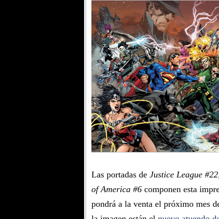
Las portadas de
Justice League #22
of America #6
componen esta impres
pondrá a la venta el próximo mes d
la imagen están el
nuevo atuendo d