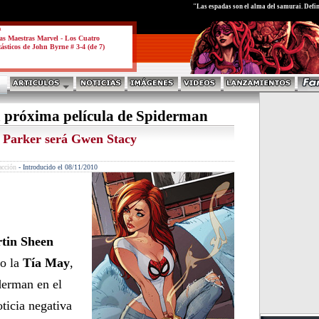
test
"Las espadas son el alma del samurai. Defi
a
s Maestras Marvel - Los Cuatro
ásticos de John Byrne # 3-4 (de 7)
a próxima película de Spiderman
 Parker será Gwen Stacy
acción
-
Introducido el 08/11/2010
tin Sheen
o la
Tía May
,
derman en el
ticia negativa