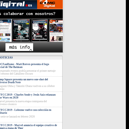
NOTICIAS
CFanDome - Matt Reeves presenta el logo
icial de The Batman
 esperado evento podría presentar el primer metraje
l retorno del Caballero Oscuro
mp Square presenta un nuevo one-shot del
iverso Death Note
ugumi Ohba y Takeshi Obata vuelven a su célebre
nga
YCC2019 - Charles Soule y Jesús Saiz relanzan
ar Wars en 2020
rvel presenta la nueva etapa comiquera del
iverso cósmico
YCC2019 - Lobezno vuelve con colección en
litario
 serie se lanzará en febrero 2020
YCC2019 - Marvel anuncia el equipo creativo de
 nueva etapa de Thor