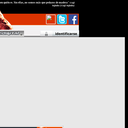
nen quién es. Sin ellas, no somos más que pedazos de madera"
Usaji
Yojimbo (Usaji Yojimbo)