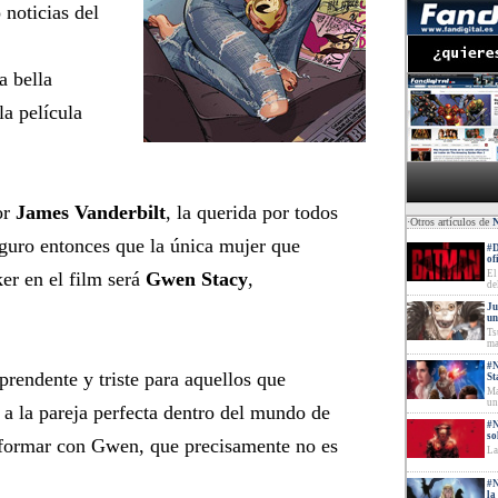
 noticias del
la bella
la película
or
James Vanderbilt
, la querida por todos
·Otros artículos de
eguro entonces que la única mujer que
#D
of
ker en el film será
Gwen Stacy
,
El
de
Ju
un
Ts
ma
#N
rprendente y triste para aquellos que
St
Ma
un
a la pareja perfecta dentro del mundo de
#N
so
formar con Gwen, que precisamente no es
La
#N
la