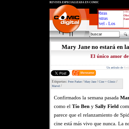
REVISTA ESPECIALIZADA EN CÓMIC
critic
Obra
Fant
Mary Jane no estará en l
El único amor de
Un artículo de
Red
Etiquetas:
/
/
/
Peter Parker
Mary Jane
Cine + Cómic
/
Marvel
Confirmados la semana pasada
Mar
como el
Tío Ben
y
Sally Field
com
parece que el relanzamiento de Spi
cine está más vivo que nunca. La no