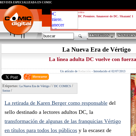
REVISTA ESPECIALIZADA EN CÓMIC
critica
DC Premiere. Amanecer de DC. Shazam! 1
La Nueva Era de Vértigo
La línea adulta DC vuelve con fuerz
Un artículo de
Redacción
-
Introducido el 02/07/2013
Etiquetas:
/
/
/
La Nueva Era de Vértigo
DC COMICS
/
Sector
La retirada de Karen Berger como responsable
del
sello destinado a lectores adultos DC, la
transformación de algunas de las franquicias Vértigo
en títulos para todos los públicos
y la escasez de