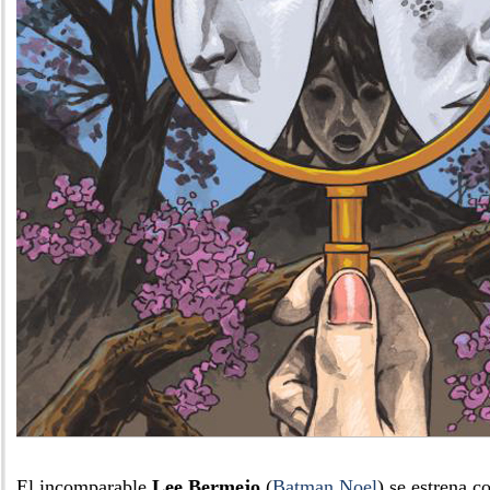
El incomparable
Lee Bermejo
(
Batman Noel
) se estrena 