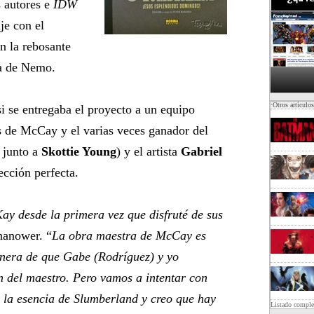
 autores e
IDW
je con el
n la rebosante
ta de Nemo.
·Otros artículo
si se entregaba el proyecto a un equipo
as de McCay y el varias veces ganador del
 junto a
Skottie Young
) y el artista
Gabriel
lección perfecta.
y desde la primera vez que disfruté de sus
hanower. “
La obra maestra de McCay es
nera de que Gabe (Rodríguez) y yo
n del maestro. Pero vamos a intentar con
n la esencia de Slumberland y creo que hay
Listado compl