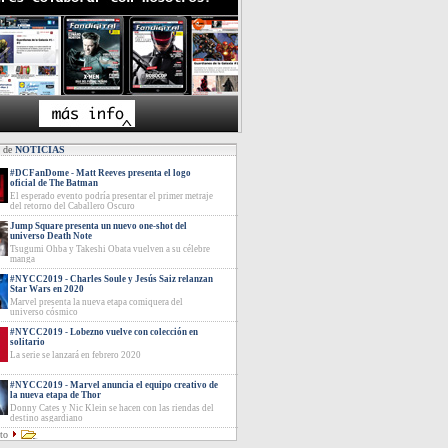
s de
NOTICIAS
#DCFanDome - Matt Reeves presenta el logo
oficial de The Batman
El esperado evento podría presentar el primer metraje
del retorno del Caballero Oscuro
Jump Square presenta un nuevo one-shot del
universo Death Note
Tsugumi Ohba y Takeshi Obata vuelven a su célebre
manga
#NYCC2019 - Charles Soule y Jesús Saiz relanzan
Star Wars en 2020
Marvel presenta la nueva etapa comiquera del
universo cósmico
#NYCC2019 - Lobezno vuelve con colección en
solitario
La serie se lanzará en febrero 2020
#NYCC2019 - Marvel anuncia el equipo creativo de
la nueva etapa de Thor
Donny Cates y Nic Klein se hacen con las riendas del
destino asgardiano
eto