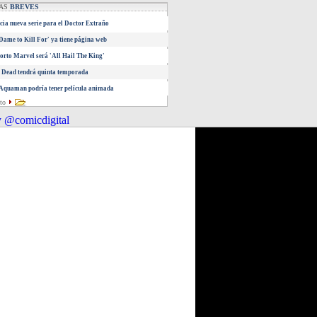
IAS
BREVES
ia nueva serie para el Doctor Extraño
 Dame to Kill For' ya tiene página web
orto Marvel será 'All Hail The King'
 Dead tendrá quinta temporada
Aquaman podría tener película animada
eto
 @comicdigital