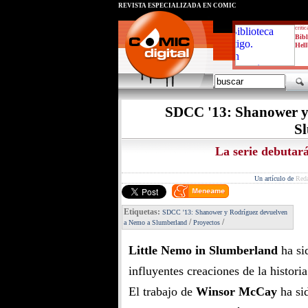
REVISTA ESPECIALIZADA EN CÓMIC
critic
Bibl
Hell
SDCC '13: Shanower y
S
La serie debutar
Un artículo de
Red
Etiquetas:
SDCC '13: Shanower y Rodríguez devuelven
/
/
a Nemo a Slumberland
Proyectos
Little Nemo in Slumberland
ha si
influyentes creaciones de la histori
El trabajo de
Winsor McCay
ha si