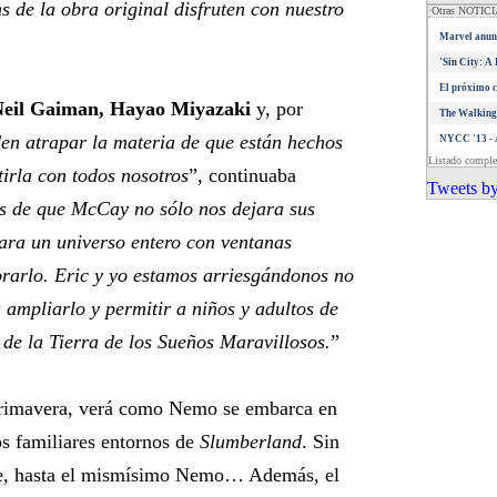
s de la obra original disfruten con nuestro
·Otras NOTIC
Marvel anunc
'Sin City: A
El próximo c
Neil Gaiman, Hayao Miyazaki
y, por
The Walking
en atrapar la materia de que están hechos
NYCC '13 - 
Listado compl
irla con todos nosotros
”, continuaba
Tweets by
 de que McCay no sólo nos dejara sus
eara un universo entero con ventanas
rarlo. Eric y yo estamos arriesgándonos no
a ampliarlo y permitir a niños y adultos de
 de la Tierra de los Sueños Maravillosos.
”
 primavera, verá como Nemo se embarca en
s familiares entornos de
Slumberland
. Sin
te, hasta el mismísimo Nemo… Además, el