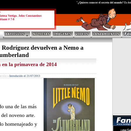
test
"¿Quieres conocer el secreto del mundo? Es ést
a
ioteca Vertigo. John Constantine:
blazer # 7-8
 Rodríguez devuelven a Nemo a
lumberland
á en la primavera de 2014
acción
-
Introducido el 21/07/2013
do una de las más
a del noveno arte.
do homenajeado y