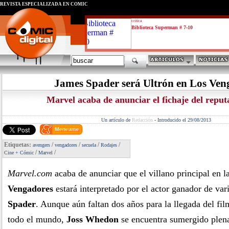
REVISTA ESPECIALIZADA EN CÓMIC
critica
Biblioteca Superman # 7-10
James Spader será Ultrón en Los Ven
Marvel acaba de anunciar el fichaje del reput
Un artículo de
Redacción
-
Introducido el 29/08/2013
Etiquetas:
/
/
/
/
avengers
vengadores
secuela
Rodajes
/
/
Cine + Cómic
Marvel
Marvel.com
acaba de anunciar que el villano principal en l
Vengadores
estará interpretado por el actor ganador de v
Spader
. Aunque aún faltan dos años para la llegada del film
todo el mundo,
Joss Whedon
se encuentra sumergido plena