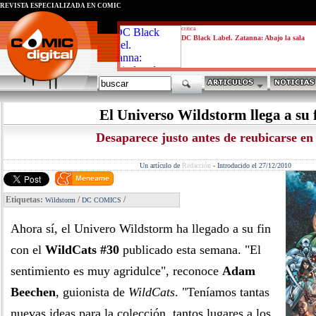
REVISTA ESPECIALIZADA EN CÓMIC
critica
DC Black Label. Zatanna: Abajo la sala
El Universo Wildstorm llega a su 
Desaparece justo antes de reubicarse e
Un artículo de
Redacción
-
Introducido el 27/12/2010
Etiquetas:
/
/
Wildstorm
DC COMICS
Ahora sí, el Univero Wildstorm ha llegado a su fin
con el
WildCats #30
publicado esta semana. "El
sentimiento es muy agridulce", reconoce
Adam
Beechen
, guionista de
WildCats
. "Teníamos tantas
nuevas ideas para la colección, tantos lugares a los