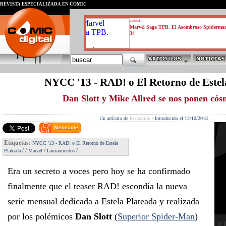
REVISTA ESPECIALIZADA EN CÓMIC
critica
Marvel Saga TPB. El Asombroso Spiderma
34
NYCC '13 - RAD! o El Retorno de Estel
Dan Slott y Mike Allred se nos ponen cós
Un artículo de
Redacción
-
Introducido el 12/10/2013
Etiquetas:
NYCC '13 - RAD! o El Retorno de Estela
/
/
/
/
Plateada
Marvel
Lanzamientos
Era un secreto a voces pero hoy se ha confirmado
finalmente que el teaser RAD! escondía la nueva
serie mensual dedicada a Estela Plateada y realizada
por los polémicos
Dan Slott
(
Superior Spider-Man
)