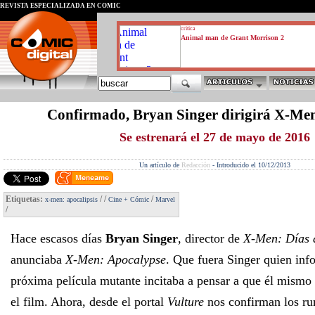
REVISTA ESPECIALIZADA EN CÓMIC
critica
Animal man de Grant Morrison 2
Confirmado, Bryan Singer dirigirá X-Men
Se estrenará el 27 de mayo de 2016
Un artículo de
Redacción
-
Introducido el 10/12/2013
Etiquetas:
/
/
/
x-men: apocalipsis
Cine + Cómic
Marvel
/
Hace escasos días
Bryan Singer
, director de
X-Men: Días 
anunciaba
X-Men: Apocalypse
. Que fuera Singer quien inf
próxima película mutante incitaba a pensar a que él mismo s
el film. Ahora, desde el portal
Vulture
nos confirman los r