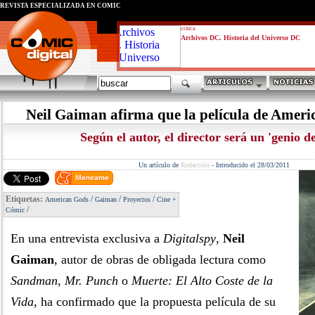
REVISTA ESPECIALIZADA EN CÓMIC
critica
Archivos DC. Historia del Universo DC
Neil Gaiman afirma que la película de Amer
Según el autor, el director será un 'genio de
Un artículo de
Redacción
-
Introducido el 28/03/2011
Etiquetas:
/
/
/
American Gods
Gaiman
Proyectos
Cine +
/
Cómic
En una entrevista exclusiva a
Digitalspy
,
Neil
Gaiman
, autor de obras de obligada lectura como
Sandman
,
Mr. Punch
o
Muerte: El Alto Coste de la
Vida
, ha confirmado que la propuesta película de su