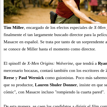
Tim Miller
, encargado de los efectos especiales de
X-Men 
finalmente el tan largamente buscado director para la pelíc
Masacre en español. Se trata por tanto de un sorprendente 
se conoce de Miller hasta el momento como director.
El spinoff de
X-Men Origins: Wolverine
, que tendrá a
Ryan
mercenario bocazas, contará también con los escritores de
Reese
y
Paul Wernick
como guionistas. Poco más sabemos 
que su productor,
Lauren Shuler Donner
, insiste en que s
cómic", con Masacre incluso "rompiendo la cuarta pared".
De esta manera, se caen los candidatos a dirigir el film c