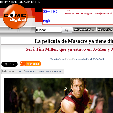
REVISTA ESPECIALIZADA EN CÓMIC
critica
100% DC HC Supergirl: La mujer del mañ
La película de Masacre ya tiene di
Será Tim Miller, que ya estuvo en X-Men y
Un artículo de
Redacción
-
Introducido el 09/04/2011
Etiquetas:
/
/
/
/
X-Men
mutantes
Cine + Cómic
Marvel