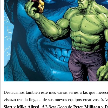
Destacamos también este mes varias series a las que merec
vistazo tras la llegada de sus nuevos equipos creativos.
Silv
Slott
y
Mike Allred
,
All-New Doop
de
Peter Milligan
y
D