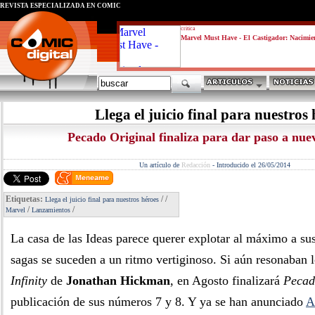
REVISTA ESPECIALIZADA EN CÓMIC
critica
Marvel Must Have - El Castigador: Nacimie
Llega el juicio final para nuestros
Pecado Original finaliza para dar paso a nue
Un artículo de
Redacción
-
Introducido el 26/05/2014
Etiquetas:
/
/
Llega el juicio final para nuestros héroes
/
/
Marvel
Lanzamientos
La casa de las Ideas parece querer explotar al máximo a sus
sagas se suceden a un ritmo vertiginoso. Si aún resonaban lo
Infinity
de
Jonathan Hickman
, en Agosto finalizará
Pecad
publicación de sus números 7 y 8. Y ya se han anunciado
A