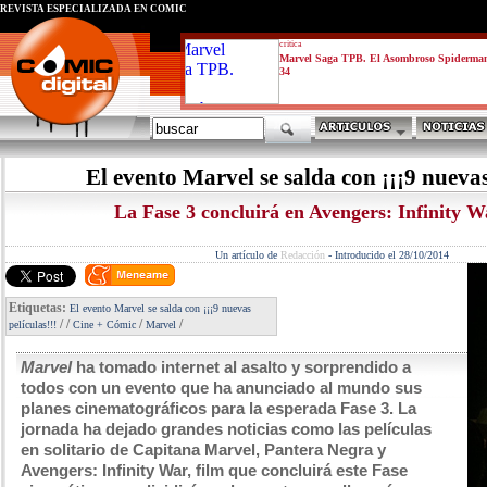
REVISTA ESPECIALIZADA EN CÓMIC
critica
Marvel Saga TPB. El Asombroso Spiderma
34
El evento Marvel se salda con ¡¡¡9 nuevas
La Fase 3 concluirá en Avengers: Infinity W
Un artículo de
Redacción
-
Introducido el 28/10/2014
Etiquetas:
El evento Marvel se salda con ¡¡¡9 nuevas
/
/
/
/
películas!!!
Cine + Cómic
Marvel
Marvel
ha tomado internet al asalto y sorprendido a
todos con un evento que ha anunciado al mundo sus
planes cinematográficos para la esperada Fase 3. La
jornada ha dejado grandes noticias como las películas
en solitario de Capitana Marvel, Pantera Negra y
Avengers: Infinity War, film que concluirá este Fase