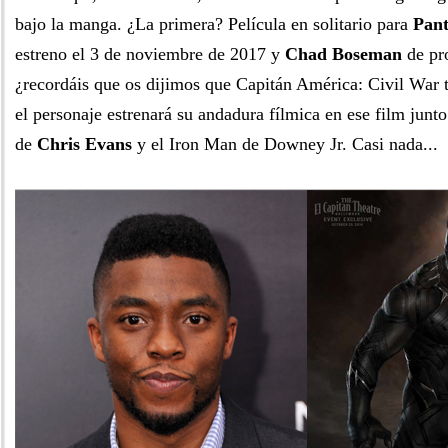
bajo la manga. ¿La primera? Película en solitario para
Pant
estreno el 3 de noviembre de 2017 y
Chad Boseman
de pro
¿recordáis que os dijimos que Capitán América: Civil War 
el personaje estrenará su andadura fílmica en ese film junt
de
Chris Evans
y el Iron Man de Downey Jr. Casi nada...