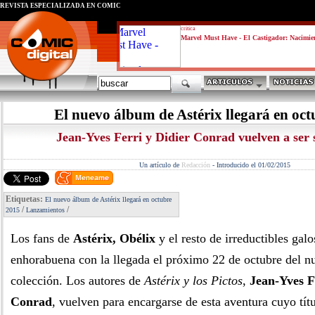
REVISTA ESPECIALIZADA EN CÓMIC
critica
Marvel Must Have - El Castigador: Nacimie
El nuevo álbum de Astérix llegará en oc
Jean-Yves Ferri y Didier Conrad vuelven a ser 
Un artículo de
Redacción
-
Introducido el 01/02/2015
Etiquetas:
El nuevo álbum de Astérix llegará en octubre
/
/
2015
Lanzamientos
Los fans de
Astérix, Obélix
y el resto de irreductibles gal
enhorabuena con la llegada el próximo 22 de octubre del n
colección. Los autores de
Astérix y los Pictos
,
Jean-Yves F
Conrad
, vuelven para encargarse de esta aventura cuyo tít