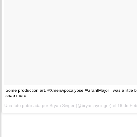
Some production art. #XmenApocalypse #GrantMajor I was a little bu
snap more.
Una foto publicada por Bryan Singer (@bryanjaysinger) el
16 de Feb