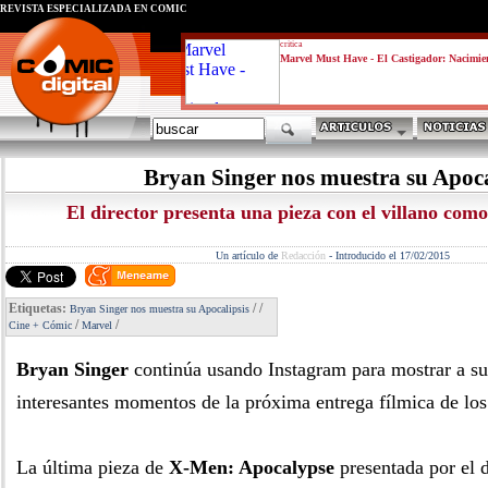
REVISTA ESPECIALIZADA EN CÓMIC
critica
Marvel Must Have - El Castigador: Nacimie
Bryan Singer nos muestra su Apoca
El director presenta una pieza con el villano com
Un artículo de
Redacción
-
Introducido el 17/02/2015
Etiquetas:
/
/
Bryan Singer nos muestra su Apocalipsis
/
/
Cine + Cómic
Marvel
Bryan Singer
continúa usando Instagram para mostrar a su
interesantes momentos de la próxima entrega fílmica de lo
La última pieza de
X-Men: Apocalypse
presentada por el d