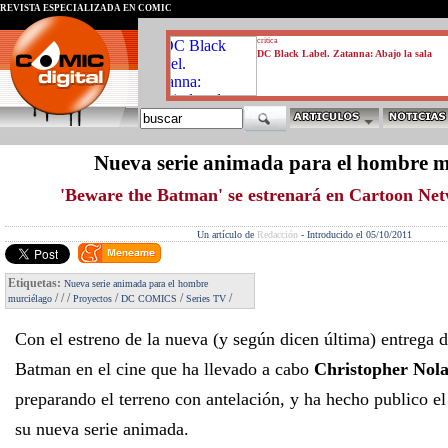
REVISTA ESPECIALIZADA EN CÓMIC
critica
DC Black Label. Zatanna: Abajo la sala
Nueva serie animada para el hombre m
'Beware the Batman' se estrenará en Cartoon Ne
Un artículo de
Redacción
-
Introducido el 05/10/2011
Etiquetas:
Nueva serie animada para el hombre
/
/
/
/
/
/
murciélago
Proyectos
DC COMICS
Series TV
Con el estreno de la nueva (y según dicen última) entrega 
Batman en el cine que ha llevado a cabo
Christopher Nol
preparando el terreno con antelación, y ha hecho publico el
su nueva serie animada.