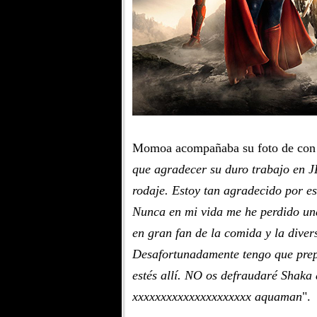
Momoa acompañaba su foto de con u
que agradecer su duro trabajo en JL
rodaje. Estoy tan agradecido por es
Nunca en mi vida me he perdido una
en gran fan de la comida y la di
Desafortunadamente tengo que prep
estés allí. NO os defraudaré Shaka
xxxxxxxxxxxxxxxxxxxxx aquaman
".