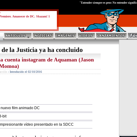
test
"Entender siempre es peor. No entender signific
a
Premiere. Amanecer de DC. Shazam! 1
 de la Justicia ya ha concluido
e la cuenta instagram de Aquaman (Jason
Momoa)
acción
-
Introducido el 02/10/2016
el nuevo film animado DC
8-bit
te impresionante vídeo presentado en la SDCC