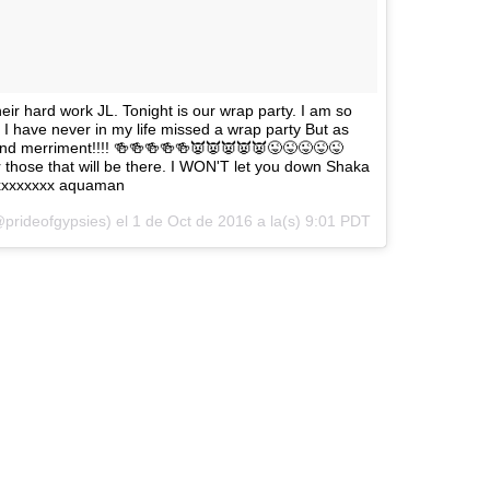
heir hard work JL. Tonight is our wrap party. I am so
. I have never in my life missed a wrap party But as
 and merriment!!!! 🍻🍻🍻🍻🍻👿👿👿👿👿😜😜😜😜😜
r those that will be there. I WON'T let you down Shaka
xxxxxxxx aquaman
prideofgypsies) el
1 de Oct de 2016 a la(s) 9:01 PDT