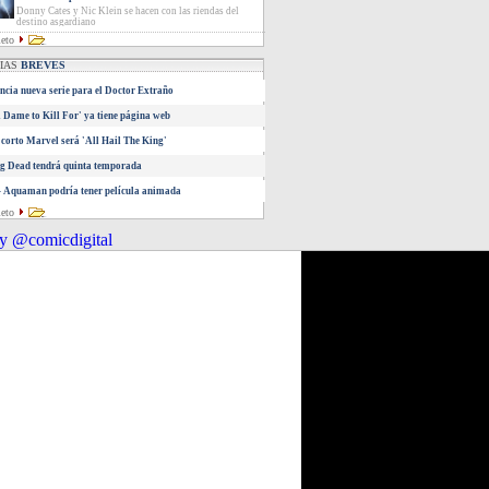
Donny Cates y Nic Klein se hacen con las riendas del
destino asgardiano
leto
CIAS
BREVES
cia nueva serie para el Doctor Extraño
A Dame to Kill For' ya tiene página web
corto Marvel será 'All Hail The King'
g Dead tendrá quinta temporada
 Aquaman podría tener película animada
leto
y @comicdigital