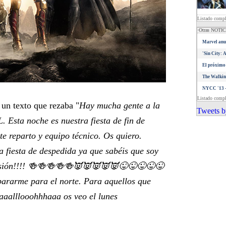
Listado comp
·Otras NOTI
Marvel anun
'Sin City: 
El próximo 
The Walkin
NYCC '13 -
Listado comp
n texto que rezaba "
Hay mucha gente a la
Tweets b
. Esta noche es nuestra fiesta de fin de
te reparto y equipo técnico. Os quiero.
 fiesta de despedida ya que sabéis que soy
versión!!!! 🍻🍻🍻🍻🍻👿👿👿👿👿😜😜😜😜😜
ararme para el norte. Para aquellos que
 aaalllooohhhaaa os veo el lunes