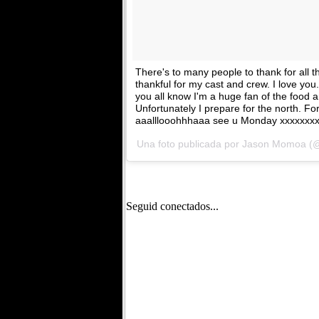
There's to many people to thank for all t
thankful for my cast and crew. I love you
you all know I'm a huge fan of the food
Unfortunately I prepare for the north. Fo
aaalllooohhhaaa see u Monday xxxxxxx
Una foto publicada por Jason Momoa (@
Seguid conectados...