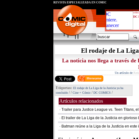
REVISTA ESPECIALIZADA EN CÓMIC
critic
DC 
El rodaje de La Liga
La noticia nos llega a través d
Un artículo de
Red
Etiquetas:
El rodaje de La Liga de la Justicia ya ha
/
/
/
/
concluido
Cine + Cómic
DC COMICS
Artículos relacionados
· Trailer para Justice League vs. Teen Titans, 
· El trailer de La Liga de la Justicia en glorioso 
· Batman reúne a la Liga de la Justicia en es