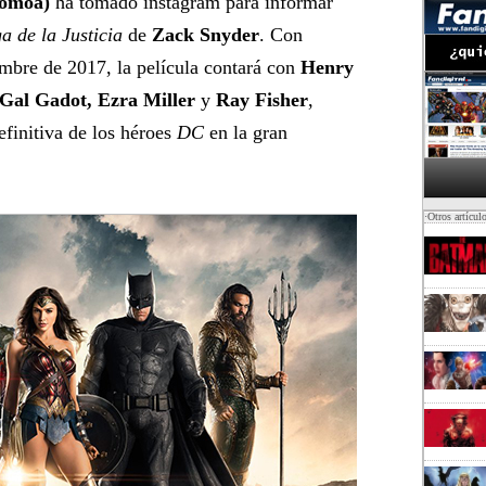
omoa)
ha tomado instagram para informar
a de la Justicia
de
Zack Snyder
. Con
embre de 2017, la película contará con
Henry
 Gal Gadot, Ezra Miller
y
Ray Fisher
,
efinitiva de los héroes
DC
en la gran
·Otros artícul