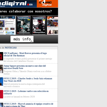
os de
NOTICIAS
#DCFanDome - Matt Reeves presenta el logo
oficial de The Batman
El esperado evento podría presentar el primer metraje
del retorno del Caballero Oscuro
Jump Square presenta un nuevo one-shot del
universo Death Note
Tsugumi Ohba y Takeshi Obata vuelven a su célebre
manga
#NYCC2019 - Charles Soule y Jesús Saiz relanzan
Star Wars en 2020
Marvel presenta la nueva etapa comiquera del
universo cósmico
#NYCC2019 - Lobezno vuelve con colección en
solitario
La serie se lanzará en febrero 2020
#NYCC2019 - Marvel anuncia el equipo creativo de
la nueva etapa de Thor