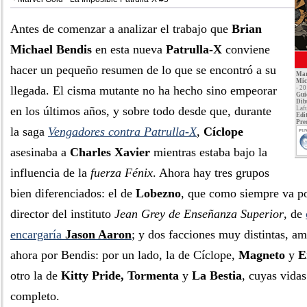
Antes de comenzar a analizar el trabajo que
Brian
Michael Bendis
en esta nueva
Patrulla-X
conviene
hacer un pequeño resumen de lo que se encontró a su
Mar
Mic
llegada. El cisma mutante no ha hecho sino empeorar
- 2
Gui
Dib
en los últimos años, y sobre todo desde que, durante
Laf
Edit
Pre
la saga
Vengadores contra Patrulla-X
,
Cíclope
PUN
asesinaba a
Charles Xavier
mientras estaba bajo la
influencia de la
fuerza Fénix
. Ahora hay tres grupos
bien diferenciados: el de
Lobezno
, que como siempre va po
director del instituto
Jean Grey de Enseñanza Superior
, de
encargaría
Jason Aaron
; y dos facciones muy distintas, a
ahora por Bendis: por un lado, la de Cíclope,
Magneto
y
E
otro la de
Kitty Pride, Tormenta
y
La Bestia
, cuyas vida
completo.