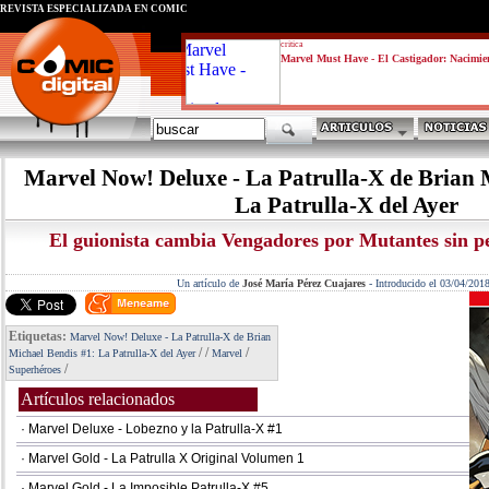
REVISTA ESPECIALIZADA EN CÓMIC
critica
Marvel Must Have - El Castigador: Nacimie
Marvel Now! Deluxe - La Patrulla-X de Brian 
La Patrulla-X del Ayer
El guionista cambia Vengadores por Mutantes sin pe
Un artículo de
José María Pérez Cuajares
-
Introducido el 03/04/201
Etiquetas:
Marvel Now! Deluxe - La Patrulla-X de Brian
/
/
/
Michael Bendis #1: La Patrulla-X del Ayer
Marvel
/
Superhéroes
Artículos relacionados
· Marvel Deluxe - Lobezno y la Patrulla-X #1
· Marvel Gold - La Patrulla X Original Volumen 1
· Marvel Gold - La Imposible Patrulla-X #5